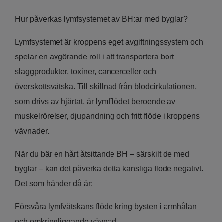
Hur påverkas lymfsystemet av BH:ar med byglar?
Lymfsystemet är kroppens eget avgiftningssystem och
spelar en avgörande roll i att transportera bort
slaggprodukter, toxiner, cancerceller och
överskottsvätska. Till skillnad från blodcirkulationen,
som drivs av hjärtat, är lymfflödet beroende av
muskelrörelser, djupandning och fritt flöde i kroppens
vävnader.
När du bär en hårt åtsittande BH – särskilt de med
byglar – kan det påverka detta känsliga flöde negativt.
Det som händer då är:
Försvåra lymfvätskans flöde kring bysten i armhålan
och omkringliggande vävnad.