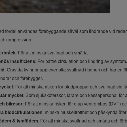
 fördel användas förebyggande såväl som lindrande vid redan
ad kompression.
erbråck
: För att minska svullnad och smärta.
enös insufficiens
: För bättre cirkulation och lindring av symtom.
id.
Gravida kvinnor upplever ofta svullnad i benen och har en ök
ndrar och förebygger.
mycket
: För att minska risken för blodproppar och svullnad vid lå
står mycket
: Som sjuksköterskor, lärare och kassapersonal för a
ch bilresor:
För att minska risken för djup ventrombos (DVT) och
tra blodcirkulationen
, minska muskeltrötthet och påskynda återh
pödem & lymfödem
. För att minska svullnad och smärta och f