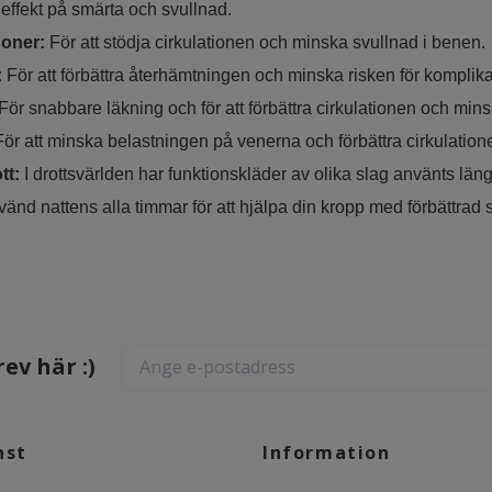
ffekt på smärta och svullnad.
soner:
För att stödja cirkulationen och minska svullnad i benen.
:
För att förbättra återhämtningen och minska risken för komplik
För snabbare läkning och för att förbättra cirkulationen och minsk
För att minska belastningen på venerna och förbättra cirkulatio
tt:
I drottsvärlden har funktionskläder av olika slag använts lä
vänd nattens alla timmar för att hjälpa din kropp med för
ev här :)
nst
Information