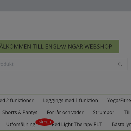
ÄLKOMMEN TILL ENGLAVINGAR WEBSHOP
ed 2 funktioner
Leggings med 1 funktion
Yoga/Fitne
Shorts & Pantys
För lår och vader
Strumpor
Til
PÅFYLLT
Utförsäljning
Red Light Therapy RLT
Bästa ly