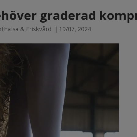
höver graderad kompr
fhälsa & Friskvård
|
19/07, 2024