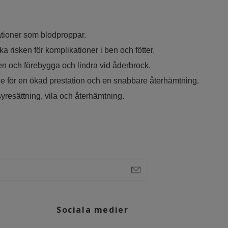
ationer som blodproppar.
a risken för komplikationer i ben och fötter.
nen och förebygga och lindra vid åderbrock.
nge för en ökad prestation och en snabbare återhämtning.
bättrad syresättning, vila och återhämtning.
Sociala medier