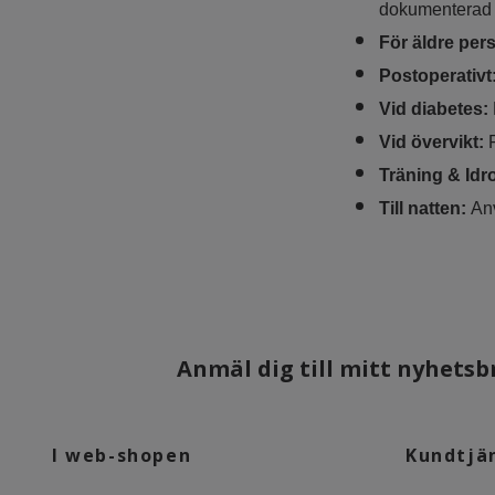
dokumenterad e
För äldre per
Postoperativt
Vid diabetes:
Vid övervikt:
Träning & Idro
Till natten:
An
Anmäl dig till mitt nyhetsbr
I web-shopen
Kundtjä