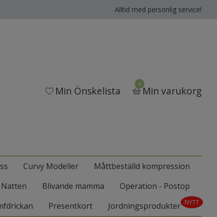
Alltid med personlig service!
0
Min Önskelista
Min varukorg
ss
Curvy Modeller
Måttbeställd kompression
l Natten
Blivande mamma
Operation - Postop
NYTT
mfdrickan
Presentkort
Jordningsprodukter