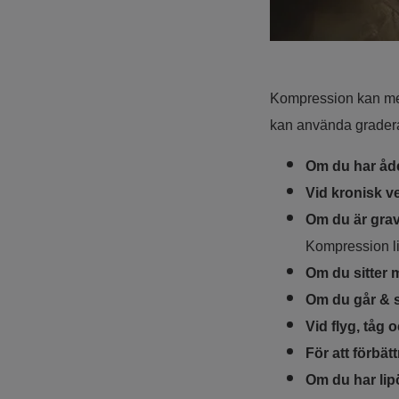
Kompression kan med
kan använda grader
Om du har åd
Vid kronisk v
Om du är grav
Kompression li
Om du sitter 
Om du går & 
Vid flyg, tåg o
För att förbät
Om du har li