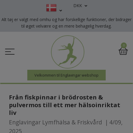
DKK
Alt tøj er valgt med omhu og har forskellige funktioner, der bidrager
til øget velvære og en mere behagelig hverdag.
0
Velkommen til Englavingar webshop
Från fiskpinnar i brödrosten &
pulvermos till ett mer hälsoinriktat
liv
Englavingar Lymfhälsa & Friskvård
|
4/09,
2025