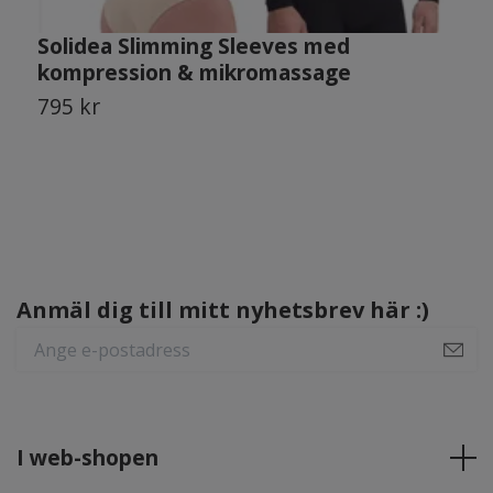
Solidea Slimming Sleeves med
A
kompression & mikromassage
m
795 kr
1
Anmäl dig till mitt nyhetsbrev här :)
I web-shopen