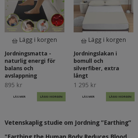
Lägg i korgen
Lägg i korgen
Jordningsmatta -
Jordningslakan i
naturlig energi för
bomull och
balans och
silverfiber, extra
avslappning
långt
895 kr
1 295 kr
LÄS MER
LÄS MER
Vetenskaplig studie om Jordning ”Earthing”
"Earthing the Human Body Reduces Blood