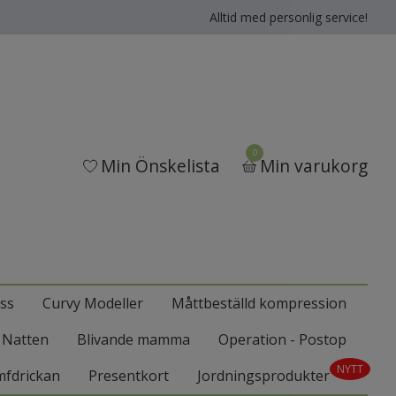
Alltid med personlig service!
0
Min Önskelista
Min varukorg
ss
Curvy Modeller
Måttbeställd kompression
l Natten
Blivande mamma
Operation - Postop
NYTT
mfdrickan
Presentkort
Jordningsprodukter