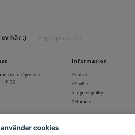
ev här :)
nst
Information
ed dina frågor och
Kontakt
ll mig :)
Köpvillkor
Integritetspolicy
Returnera
 använder cookies