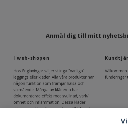
Anmäl dig till mitt nyhetsbr
I web-shopen
Kundtjä
Hos Englavingar säljer vi inga "vanliga"
Välkommen m
leggings eller kläder. Alla våra produkter har
funderingar ti
någon funktion som främjar hälsa och
välmående. Många av kläderna har
dokumenterad effekt mot svullnad, värk/
ömhet och inflammation. Dessa kläder
stimulerar cirkulationen och lymfflöde och
gör vardagen lättare för alla med lipödem,
Vi
lymfödem, åderbrock, venösa besvär och
annan svullnadsproblematik.