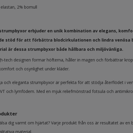
elastan, 2% bomull
 strumpbyxor erbjuder en unik kombination av elegans, komfo
 stöd för att förbättra blodcirkulationen och lindra venösa b
rial är dessa strumpbyxor både hållbara och miljövänliga.
-tech designen formar höfterna, håller in magen och förbättrar krop
 komfort och osynlighet under kläder.
 och eleganta strumpbyxor är perfekta för att stödja återflödet i ven
T och lymfödem. Med en mjuk reliefmönstrad fotsula och antimikrobi
odukter
hälsa dig varmt om hjärtat? Varje produkt från oss är resultatet av 
litativa material.