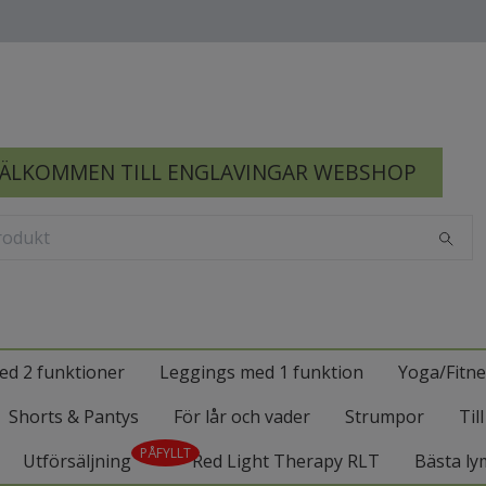
ÄLKOMMEN TILL ENGLAVINGAR WEBSHOP
ed 2 funktioner
Leggings med 1 funktion
Yoga/Fitne
Shorts & Pantys
För lår och vader
Strumpor
Til
PÅFYLLT
Utförsäljning
Red Light Therapy RLT
Bästa ly