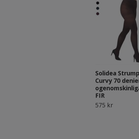
Solidea Strum
Curvy 70 denie
ogenomskinli
FIR
575 kr