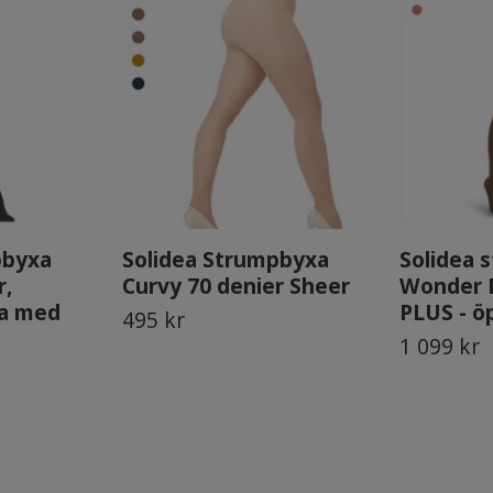
pbyxa
Solidea Strumpbyxa
Solidea 
r,
Curvy 70 denier Sheer
Wonder 
ga med
PLUS - ö
495 kr
1 099 kr