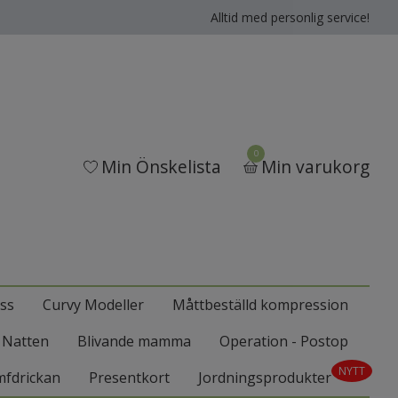
Alltid med personlig service!
0
Min Önskelista
Min varukorg
ss
Curvy Modeller
Måttbeställd kompression
l Natten
Blivande mamma
Operation - Postop
NYTT
mfdrickan
Presentkort
Jordningsprodukter