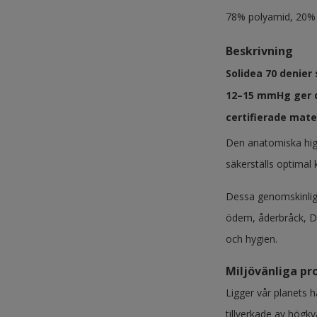
78% polyamid, 20% 
Beskrivning
Solidea 70 denier
12–15 mmHg ger de
certifierade mate
Den anatomiska high
säkerställs optimal
Dessa genomskinliga
ödem, åderbråck, DV
och hygien.
Miljövänliga pr
Ligger vår planets 
tillverkade av högkva