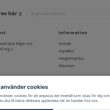
ev här :)
nst
Information
ed dina frågor och
Kontakt
ll mig :)
Köpvillkor
Integritetspolicy
Returnera
 använder cookies
använder cookies för att anpassa det innehåll som visas för dig och
 du ska få bästa tänkbara upplevelse när du handlar hos oss.