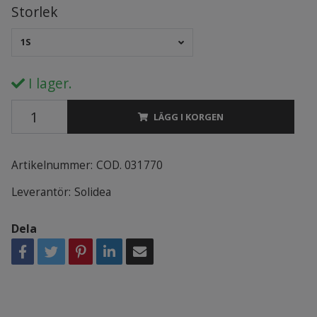
Storlek
1S
I lager.
LÄGG I KORGEN
Artikelnummer:
COD. 031770
Leverantör:
Solidea
Dela