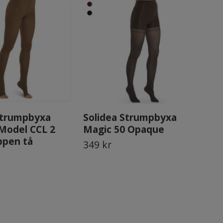
strumpbyxa
Solidea Strumpbyxa
So
Model CCL 2
Magic 50 Opaque
Cu
ppen tå
349 kr
629