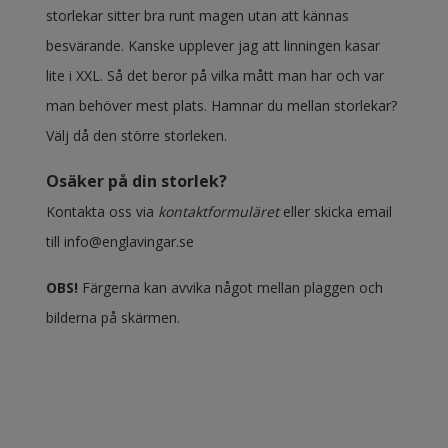
storlekar sitter bra runt magen utan att kännas
besvärande. Kanske upplever jag att linningen kasar
lite i XXL. Så det beror på vilka mått man har och var
man behöver mest plats. Hamnar du mellan storlekar?
Välj då den större storleken.
Osäker på din storlek?
Kontakta oss via
kontaktformuläret
eller skicka email
till
info@englavingar.se
OBS!
Färgerna kan avvika något mellan plaggen och
bilderna på skärmen.