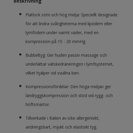
es
krivning
B
Flatlock söm och hög midja: Speciellt designade
för att lindra svårigheterna med lipödem eller
lymfödem under varmt väder, med en
kompression på 15 - 20 mmHg.
Bubbeltyg: Ger huden passiv massage och
underlättar vätskedräneringen i lymfsystemet,
vilket hjälper vid svullna ben.
Kompressionsfördelar: Den höga midjan ger
ländryggskompression och stöd vid rygg- och
höftsmärtor.
Tillverkade i Italien av icke-allergeniskt,
andningsbart, mjukt och elastiskt tyg.