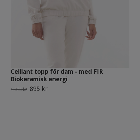
Celliant topp för dam - med FIR
C
Biokeramisk energi
h
895 kr
1 075 kr
1