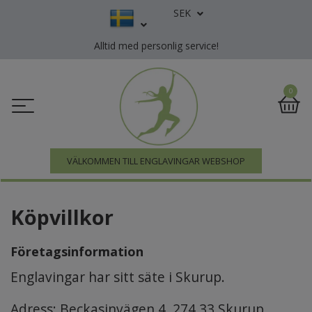
SEK
Alltid med personlig service!
0
VÄLKOMMEN TILL ENGLAVINGAR WEBSHOP
Köpvillkor
Företagsinformation
Englavingar har sitt säte i Skurup.
Adress: Beckasinvägen 4, 274 33 Skurup