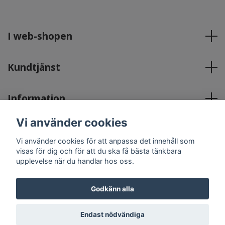
I web-shopen
Kundtjänst
Information
Vi använder cookies
Sociala medier
Vi använder cookies för att anpassa det innehåll som
visas för dig och för att du ska få bästa tänkbara
upplevelse när du handlar hos oss.
Godkänn alla
© 2026 Englavingar Lymfhälsa & Friskvård
Powered by
Quickbutik
Endast nödvändiga