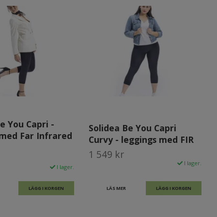
e You Capri -
Solidea Be You Capri
 med Far Infrared
Curvy - leggings med FIR
1 549 kr
I lager.
I lager.
LÄGG I KORGEN
LÄS MER
LÄGG I KORGEN