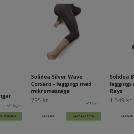
Solidea Silver Wave
Solidea B
Corsaro - leggings med
leggings
mikromassage
Rays
ingar
795 kr
1 549 kr
I lager.
I lager.
G I KORGEN
LÄS MER
LÄGG I KORGEN
LÄS MER