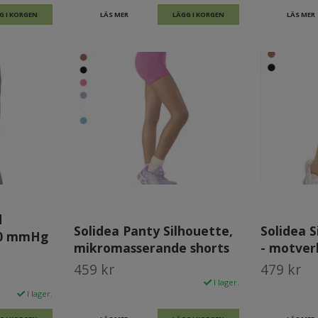
G I KORGEN
LÄS MER
LÄGG I KORGEN
LÄS MER
d
Solidea Panty Silhouette,
Solidea S
20 mmHg
mikromasserande shorts
- motverk
459 kr
479 kr
I lager.
I lager.