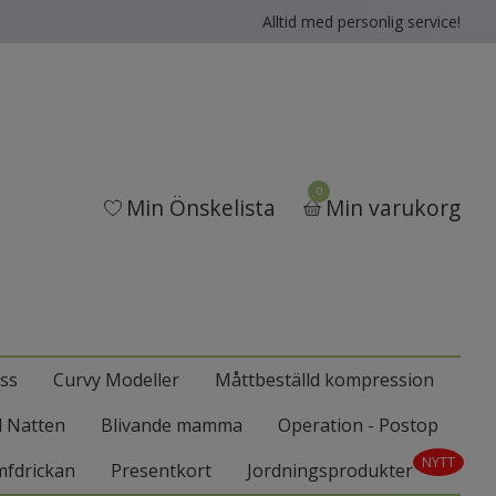
Alltid med personlig service!
0
Min Önskelista
Min varukorg
ss
Curvy Modeller
Måttbeställd kompression
ll Natten
Blivande mamma
Operation - Postop
NYTT
mfdrickan
Presentkort
Jordningsprodukter