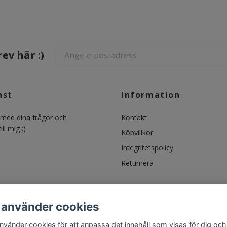
ev här :)
nst
Information
ed dina frågor och
Kontakt
ll mig :)
Köpvillkor
Integritetspolicy
Returnera
 använder cookies
använder cookies för att anpassa det innehåll som visas för dig och