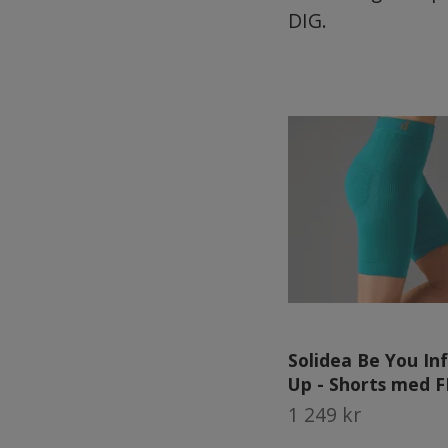
DIG.
Solidea Be You I
Up - Shorts med F
1 249 kr