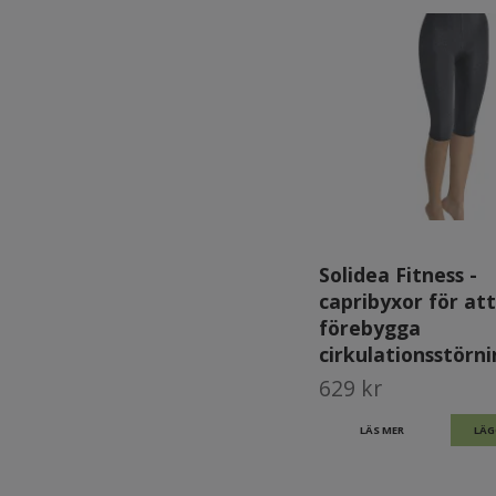
Solidea Fitness -
capribyxor för att
förebygga
cirkulationsstörn
629 kr
LÄS MER
LÄG