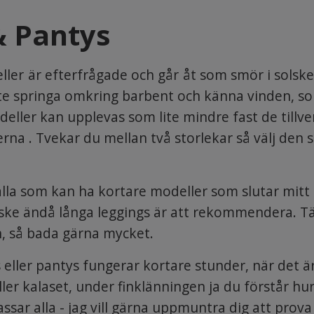
& Pantys
ller är efterfrågade och går åt som smör i solsk
inte springa omkring barbent och känna vinden, s
deller kan upplevas som lite mindre fast de til
rna . Tvekar du mellan två storlekar så välj den 
alla som kan ha kortare modeller som slutar mitt
ske ändå långa leggings är att rekommendera. Tän
 så bada gärna mycket.
 eller pantys fungerar kortare stunder, när det ä
 eller kalaset, under finklänningen ja du förstår hur
ssar alla - jag vill gärna uppmuntra dig att prova 