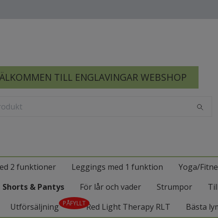
ÄLKOMMEN TILL ENGLAVINGAR WEBSHOP
ed 2 funktioner
Leggings med 1 funktion
Yoga/Fitne
Shorts & Pantys
För lår och vader
Strumpor
Ti
PÅFYLLT
Utförsäljning
Red Light Therapy RLT
Bästa ly