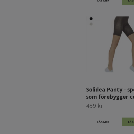
LÄS MER
LÄG
Solidea Panty - s
som förebygger ce
459 kr
LÄS MER
LÄG