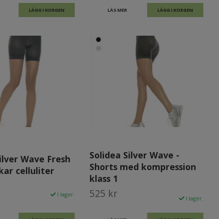
LÄGG I KORGEN
LÄS MER
LÄGG I KORGEN
Solidea Silver Wave -
ilver Wave Fresh
Shorts med kompression
ar celluliter
klass 1
525 kr
I lager.
I lager.