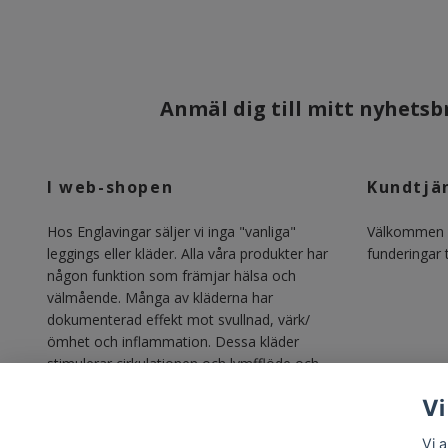
Anmäl dig till mitt nyhetsbr
I web-shopen
Kundtjä
Hos Englavingar säljer vi inga "vanliga"
Välkommen m
leggings eller kläder. Alla våra produkter har
funderingar ti
någon funktion som främjar hälsa och
välmående. Många av kläderna har
dokumenterad effekt mot svullnad, värk/
ömhet och inflammation. Dessa kläder
stimulerar cirkulationen och lymfflöde och
gör vardagen lättare för alla med lipödem,
Vi
lymfödem, åderbrock, venösa besvär och
annan svullnadsproblematik.
Vi 