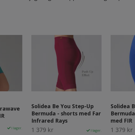
Solidea Be You Step-Up
Solidea 
nfrawave
Bermuda - shorts med Far
Bermuda 
IR
Infrared Rays
med FIR
I lager.
1 379 kr
1 379 kr
I lager.