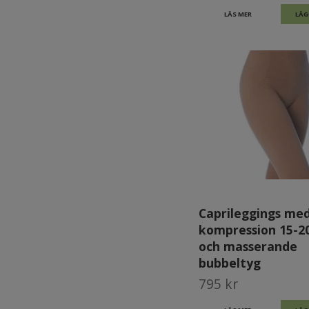
LÄS MER
LÄG
Caprileggings me
kompression 15-
och masserande
bubbeltyg
795 kr