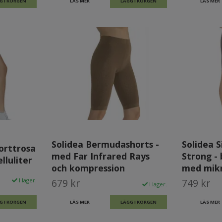
G I KORGEN
LÄS MER
LÄGG I KORGEN
LÄS MER
Solidea Bermudashorts -
Solidea 
porttrosa
med Far Infrared Rays
Strong -
lluliter
och kompression
med mik
I lager.
679 kr
749 kr
I lager.
G I KORGEN
LÄS MER
LÄGG I KORGEN
LÄS MER