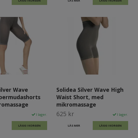
LÄGG I KORGEN
LÄS MER
LÄGG I KORGEN
Silver Wave
Solidea Silver Wave High
 bermudashorts
Waist Short, med
romassage
mikromassage
625 kr
I lager.
I lager.
LÄGG I KORGEN
LÄS MER
LÄGG I KORGEN