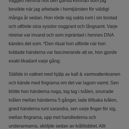
väggen hemma hos den gamla kvinnan som jag
besökte när jag arbetade i hemtjänsten för väldigt
många år sedan. Hon rörde sig sakta runt i sin bostad
och utförde sina sysslor noggrant och långsamt. Varje
rörelse var invand och som inpräntad i hennes DNA
kändes det som. *Den ritual hon utförde när hon
tvättade händerna var fascinerande att se, hon gjorde
exakt likadant varje gång.
Ställde in vattnet med hjälp av kall & varmvattenkranen
och kände med fingrarna om det var lagom varmt. Sen
blötte hon händerna noga, tog tag i tvålen, snurrade
tvålen mellan händerna 5 gånger, lade tillbaka tvålen,
gned händerna runt varandra, sen varje finger för sig,
mellan fingrarna, upp mot handlederna och
underarmarna, sköljde sedan av tvållöddret. Allt