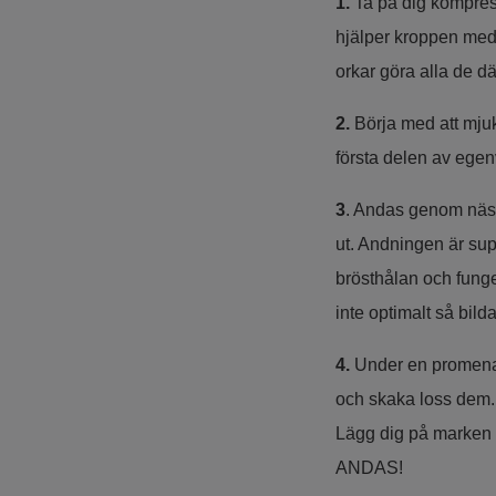
1.
Ta på dig kompres
hjälper kroppen med 
orkar göra alla de dä
2.
Börja med att mjukt
första delen av ege
3
. Andas genom näs
ut. Andningen är sup
brösthålan och funge
inte optimalt så bilda
4.
Under en promenad 
och skaka loss dem. V
Lägg dig på marken m
ANDAS!