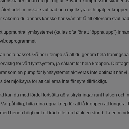
sionskläder innan du ger dig ut. Använd kompressionskläder av 
återflödet, minskar svullnad och mjölksyra och hjälper kroppen
r sakerna du annars kanske har svårt att få till eftersom svulln
 uppmuntra lymfsystemet (kallas ofta för att "öppna upp") innan d
nvårdsprogrammet.
an hela passet. Gå ner i tempo så att du genom hela tränings
erviktig för vårt lymfsystem, ja såklart för hela kroppen. Diafra
rar som en pump för lymfsystemet aktiveras inte optimalt när v
s det mjölksyra för att cellerna inte får syre tillräckligt.
kan du med fördel fortsätta göra strykningar runt halsen och n
ar påhittig, hitta dina egna knep för att få kroppen att fungera.
ed benen högt mot ett träd eller en bänk en stund. Ta en mind