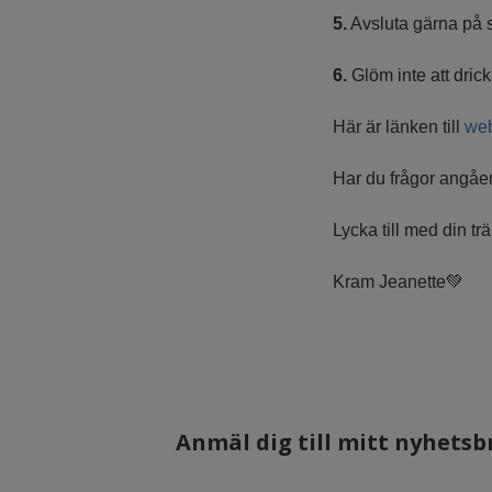
5.
Avsluta gärna på 
6.
Glöm inte att dric
Här är länken till
we
Har du frågor angåend
Lycka till med din tr
Kram Jeanette💚
Anmäl dig till mitt nyhetsbr