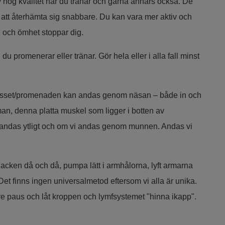
hög kvalitet när du tränar och gärna annars också. De
 att återhämta sig snabbare. Du kan vara mer aktiv och
ad och ömhet stoppar dig.
u promenerar eller tränar. Gör hela eller i alla fall minst
passet/promenaden kan andas genom näsan – både in och
gman, denna platta muskel som ligger i botten av
i andas ytligt och om vi andas genom munnen. Andas vi
acken då och då, pumpa lätt i armhålorna, lyft armarna
 Det finns ingen universalmetod eftersom vi alla är unika.
re paus och låt kroppen och lymfsystemet "hinna ikapp".