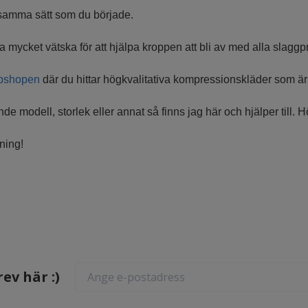
samma sätt som du började.
ka mycket vätska för att hjälpa kroppen att bli av med alla slagg
bshopen
där du hittar högkvalitativa kompressionskläder som är ti
e modell, storlek eller annat så finns jag här och hjälper till. H
äning!
ev här :)