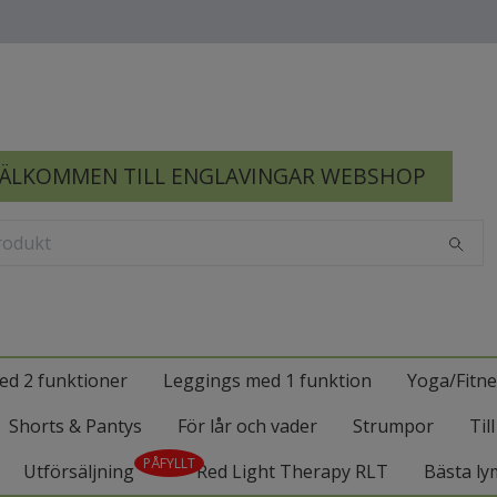
ÄLKOMMEN TILL ENGLAVINGAR WEBSHOP
ed 2 funktioner
Leggings med 1 funktion
Yoga/Fitne
Shorts & Pantys
För lår och vader
Strumpor
Til
PÅFYLLT
Utförsäljning
Red Light Therapy RLT
Bästa ly