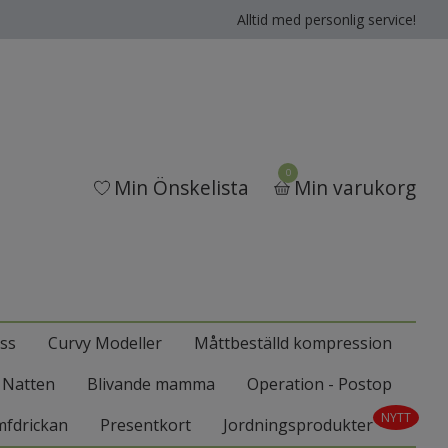
Alltid med personlig service!
0
Min Önskelista
Min varukorg
ss
Curvy Modeller
Måttbeställd kompression
l Natten
Blivande mamma
Operation - Postop
NYTT
mfdrickan
Presentkort
Jordningsprodukter