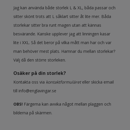
Jag kan använda både storlek L & XL, båda passar och
sitter skönt trots att L såklart sitter åt lite mer. Båda
storlekar sitter bra runt magen utan att kännas
besvärande. Kanske upplever jag att linningen kasar
lite i XXL. Så det beror på vilka mått man har och var
man behöver mest plats. Hamnar du mellan storlekar?
Välj då den större storleken.
Osäker på din storlek?
Kontakta oss via
kontaktformuläret
eller skicka email
till
info@englavingar.se
OBS!
Färgerna kan avvika något mellan plaggen och
bilderna på skärmen.