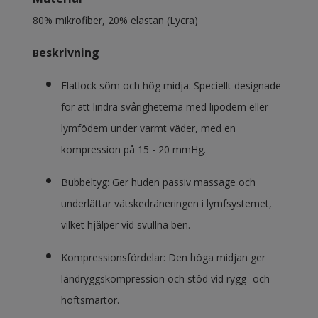
80% mikrofiber, 20% elastan (Lycra)
es
krivning
B
Flatlock söm och hög midja: Speciellt designade
för att lindra svårigheterna med lipödem eller
lymfödem under varmt väder, med en
kompression på 15 - 20 mmHg.
Bubbeltyg: Ger huden passiv massage och
underlättar vätskedräneringen i lymfsystemet,
vilket hjälper vid svullna ben.
Kompressionsfördelar: Den höga midjan ger
ländryggskompression och stöd vid rygg- och
höftsmärtor.