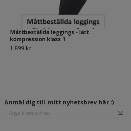
Måttbeställda leggings - lätt
A
kompression klass 1
m
1 899 kr
1
Anmäl dig till mitt nyhetsbrev här :)