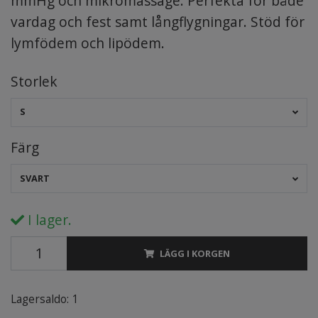
mmHg och mikromassage. Perfekta för både
vardag och fest samt långflygningar. Stöd för
lymfödem och lipödem.
Storlek
S
Färg
SVART
I lager.
LÄGG I KORGEN
Lagersaldo:
1