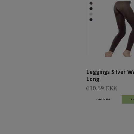
Leggings Silver W
Long
610.59 DKK
LÆS MERE
L