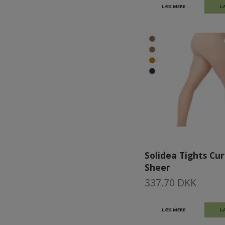
LÆS MERE
L
Solidea Tights Cur
Sheer
337.70 DKK
LÆS MERE
L