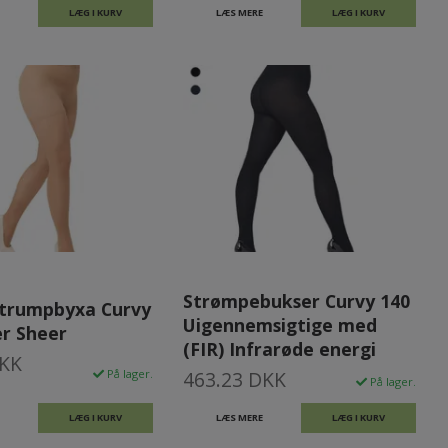
LÆG I KURV
LÆS MERE
LÆG I KURV
Strømpebukser Curvy 140
Strumpbyxa Curvy
Uigennemsigtige med
er Sheer
(FIR) Infrarøde energi
DKK
På lager.
463.23 DKK
På lager.
LÆG I KURV
LÆS MERE
LÆG I KURV