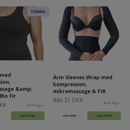
CZSalus
 med
Arm Sleeves Wrap med
ion,
kompression,
ssage &amp;
mikromassage & FIR
io Fir
886.21 DKK
DKK
På lager.
På lager.
LÆG I KURV
LÆS MERE
LÆG I KURV