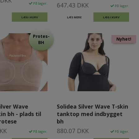
 DKK
På lager.
647.43 DKK
På lager.
LÆG I KURV
LÆS MERE
LÆG I KURV
Protes-
Nyhet!
BH
Silver Wave
Solidea Silver Wave T-skin
in bh - plads til
tanktop med indbygget
rotese
bh
DKK
880.07 DKK
På lager.
På lager.