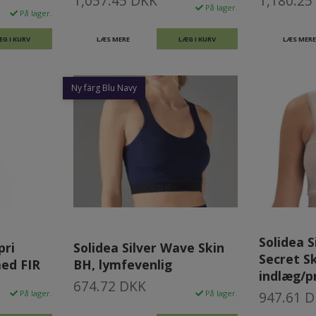
1,057.45 DKK
1,180.25
På lager.
På lager.
ÆG I KURV
LÆS MERE
LÆG I KURV
LÆS MERE
Ny färg Blu Navy
Solidea 
pri
Solidea Silver Wave Skin
Secret Sk
med FIR
BH, lymfevenlig
indlæg/p
674.72 DKK
På lager.
På lager.
947.61 