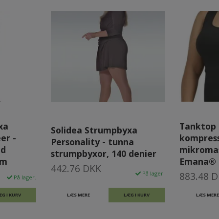
xa
Tanktop
Solidea Strumpbyxa
er -
kompress
Personality - tunna
ed
mikroma
strumpbyxor, 140 denier
rm
Emana® B
442.76 DKK
På lager.
883.48 
På lager.
ÆG I KURV
LÆS MERE
LÆG I KURV
LÆS MERE