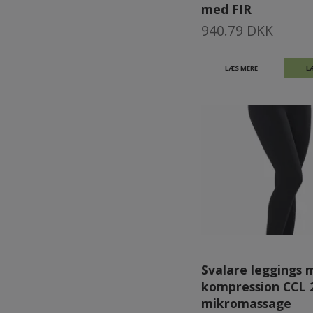
med FIR
940.79 DKK
LÆS MERE
L
Svalare leggings 
kompression CCL 
mikromassage