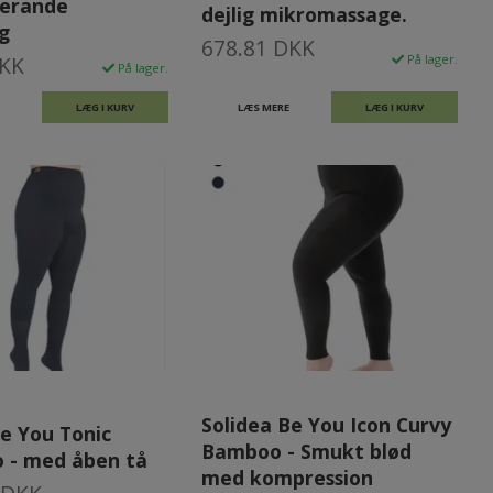
serande
dejlig mikromassage.
g
678.81 DKK
DKK
På lager.
På lager.
LÆG I KURV
LÆS MERE
LÆG I KURV
Solidea Be You Icon Curvy
Be You Tonic
Bamboo - Smukt blød
o - med åben tå
med kompression