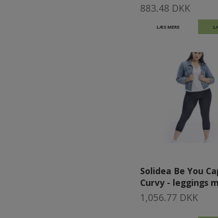
883.48 DKK
LÆS MERE
L
Solidea Be You Ca
Curvy - leggings 
1,056.77 DKK