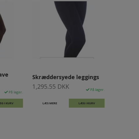
ave
Skræddersyede leggings
1,295.55 DKK
På lager.
På lager.
ÆG I KURV
LÆS MERE
LÆG I KURV