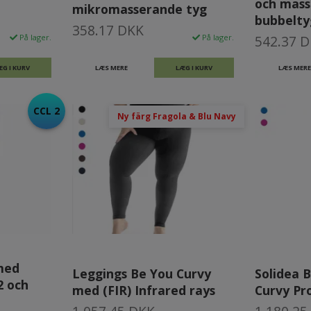
och mas
mikromasserande tyg
bubbelty
358.17 DKK
På lager.
På lager.
542.37 
ÆG I KURV
LÆS MERE
LÆG I KURV
LÆS MERE
CCL 2
Ny färg Fragola & Blu Navy
med
Leggings Be You Curvy
Solidea 
2 och
med (FIR) Infrared rays
Curvy Pr