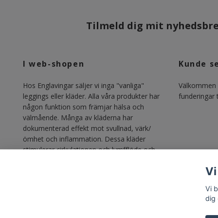
Tilmeld dig mit nyhedsbrev
I web-shopen
Kunde s
Hos Englavingar säljer vi inga "vanliga"
Välkommen m
leggings eller kläder. Alla våra produkter har
funderingar ti
någon funktion som främjar hälsa och
välmående. Många av kläderna har
dokumenterad effekt mot svullnad, värk/
ömhet och inflammation. Dessa kläder
stimulerar cirkulationen och lymfflöde och
gör vardagen lättare för alla med lipödem,
Vi
lymfödem, åderbrock, venösa besvär och
annan svullnadsproblematik.
Vi b
dig