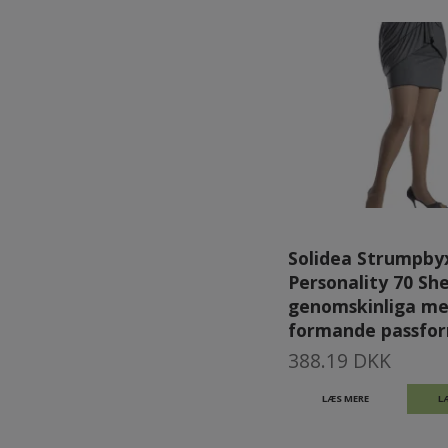
Solidea Strumpby
Personality 70 She
genomskinliga m
formande passfo
388.19 DKK
LÆS MERE
L