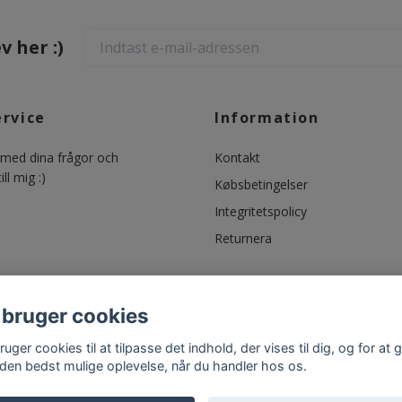
 her :)
ervice
Information
ed dina frågor och
Kontakt
ll mig :)
Købsbetingelser
Integritetspolicy
Returnera
 bruger cookies
ruger cookies til at tilpasse det indhold, der vises til dig, og for at 
 den bedst mulige oplevelse, når du handler hos os.