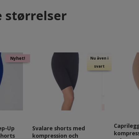
 størrelser
Nyhet!
Nu även i
svart
Caprileg
ep-Up
Svalare shorts med
kompres
shorts
kompression och