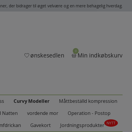
oner, der bidrager til øget velvære og en mere behagelig hverdag.
0
ønskesedlen
Min indkøbskurv
ss
Curvy Modeller
Måttbeställd kompression
ll Natten
vordende mor
Operation - Postop
NYTT
mfdrickan
Gavekort
Jordningsprodukter