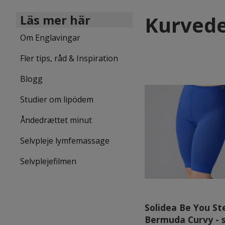
Kurvede
Läs mer här
Om Englavingar
Fler tips, råd & Inspiration
Blogg
Studier om lipödem
Åndedrættet minut
Selvpleje lymfemassage
Selvplejefilmen
Solidea Be You St
Bermuda Curvy - 