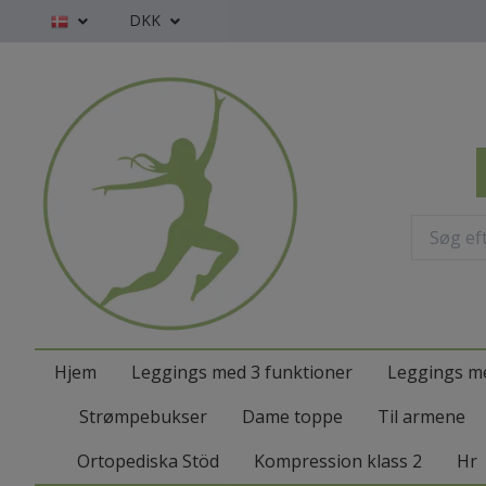
DKK
Hjem
Leggings med 3 funktioner
Leggings me
Strømpebukser
Dame toppe
Til armene
Ortopediska Stöd
Kompression klass 2
Hr