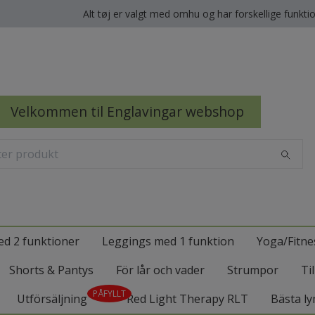
Alt tøj er valgt med omhu og har forskellige funkti
Velkommen til Englavingar webshop
d 2 funktioner
Leggings med 1 funktion
Yoga/Fitne
Shorts & Pantys
För lår och vader
Strumpor
Ti
PÅFYLLT
Utförsäljning
Red Light Therapy RLT
Bästa ly