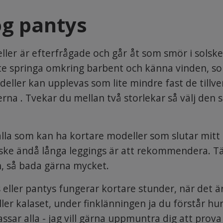
og pantys
ller är efterfrågade och går åt som smör i solsk
inte springa omkring barbent och känna vinden, s
deller kan upplevas som lite mindre fast de til
rna . Tvekar du mellan två storlekar så välj den 
alla som kan ha kortare modeller som slutar mitt
ske ändå långa leggings är att rekommendera. Tän
 så bada gärna mycket.
 eller pantys fungerar kortare stunder, när det ä
 eller kalaset, under finklänningen ja du förstår hur
ssar alla - jag vill gärna uppmuntra dig att prova 