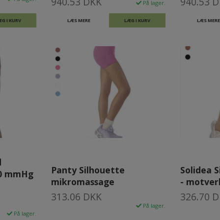
940.53 DKK
940.53 
På lager.
ÆG I KURV
LÆS MERE
LÆG I KURV
LÆS MERE
d
Panty Silhouette
Solidea S
20 mmHg
mikromassage
- motverk
313.06 DKK
326.70 
På lager.
På lager.