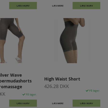
LÆG I KURV
LÆS MERE
LÆG I KURV
Silver Wave
High Waist Short
 bermudashorts
426.28 DKK
romassage
På lager.
DKK
På lager.
LÆG I KURV
LÆS MERE
LÆG I KURV