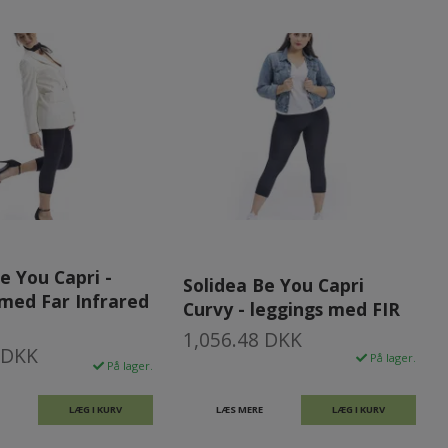
e You Capri -
Solidea Be You Capri
 med Far Infrared
Curvy - leggings med FIR
1,056.48 DKK
 DKK
På lager.
På lager.
LÆG I KURV
LÆS MERE
LÆG I KURV