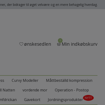
oner, der bidrager til øget velvære og en mere behagelig hverdag.
0
ønskesedlen
Min indkøbskurv
ess
Curvy Modeller
Måttbeställd kompression
ll Natten
vordende mor
Operation - Postop
NYTT
mfdrickan
Gavekort
Jordningsprodukter