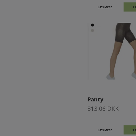
LÆS MERE
L
Panty
313.06 DKK
LÆS MERE
L