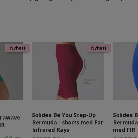
Nyhet!
Nyhet!
Solidea Be You Step-Up
Solidea 
nfrawave
Bermuda - shorts med Far
Bermuda 
IR
Infrared Rays
med FIR
På lager.