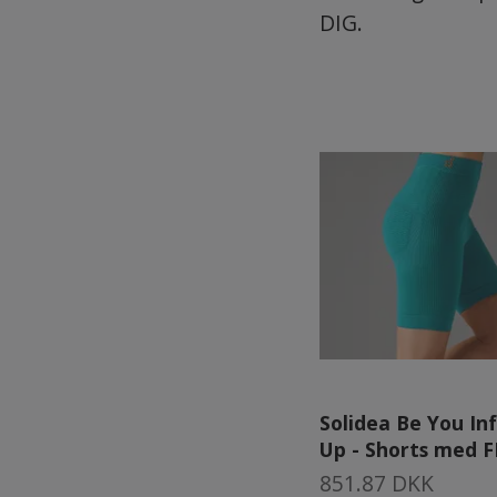
DIG.
Solidea Be You I
Up - Shorts med F
851.87 DKK