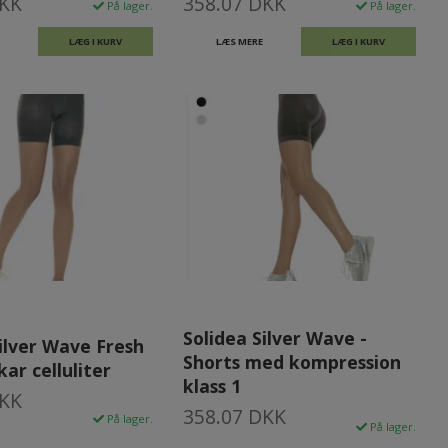
DKK
358.07 DKK
På lager.
På lager.
LÆG I KURV
LÆS MERE
LÆG I KURV
Solidea Silver Wave -
ilver Wave Fresh
Shorts med kompression
ar celluliter
klass 1
DKK
358.07 DKK
På lager.
På lager.