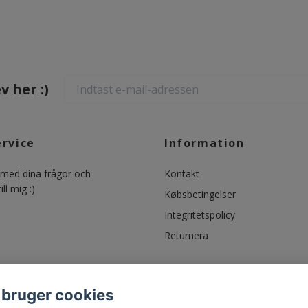
 her :)
ervice
Information
ed dina frågor och
Kontakt
ll mig :)
Købsbetingelser
Integritetspolicy
Returnera
 bruger cookies