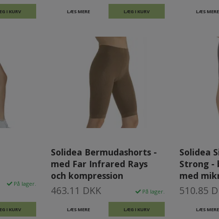
ÆG I KURV
LÆS MERE
LÆG I KURV
LÆS MERE
Solidea Bermudashorts -
Solidea 
med Far Infrared Rays
Strong -
och kompression
med mik
På lager.
463.11 DKK
510.85 
På lager.
ÆG I KURV
LÆS MERE
LÆG I KURV
LÆS MERE