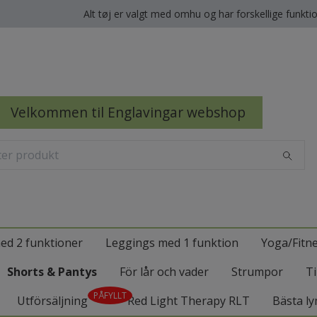
Alt tøj er valgt med omhu og har forskellige funkti
Velkommen til Englavingar webshop
ed 2 funktioner
Leggings med 1 funktion
Yoga/Fitn
Shorts & Pantys
För lår och vader
Strumpor
Ti
PÅFYLLT
Utförsäljning
Red Light Therapy RLT
Bästa ly