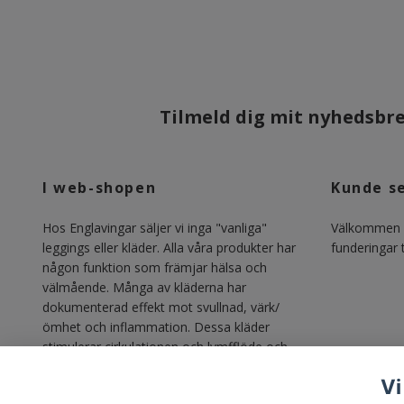
Tilmeld dig mit nyhedsbrev
I web-shopen
Kunde s
Hos Englavingar säljer vi inga "vanliga"
Välkommen m
leggings eller kläder. Alla våra produkter har
funderingar ti
någon funktion som främjar hälsa och
välmående. Många av kläderna har
dokumenterad effekt mot svullnad, värk/
ömhet och inflammation. Dessa kläder
stimulerar cirkulationen och lymfflöde och
gör vardagen lättare för alla med lipödem,
Vi
lymfödem, åderbrock, venösa besvär och