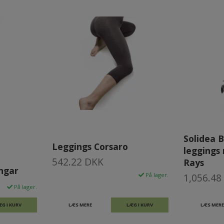
Solidea B
Leggings Corsaro
leggings
542.22 DKK
Rays
ingar
På lager.
1,056.48
På lager.
ÆG I KURV
LÆS MERE
LÆG I KURV
LÆS MERE