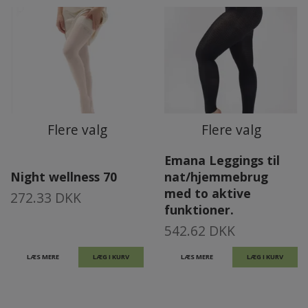
Flere valg
Flere valg
Emana Leggings til
Night wellness 70
nat/hjemmebrug
med to aktive
272.33 DKK
funktioner.
542.62 DKK
LÆS MERE
LÆG I KURV
LÆS MERE
LÆG I KURV