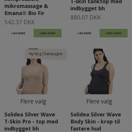
T-skin tanktop med
mikromassage &
indbygget bh
Emana® Bio Fir
880.07 DKK
542.37 DKK
LÆS MERE
LÆG I KURV
LÆS MERE
LÆG I KURV
Ny färg Champagne
Flere valg
Flere valg
Solidea Silver Wave
Solidea Silver Wave
T-Skin Pro - top med
Body Skin - krop til
indbygget bh
fastere hud