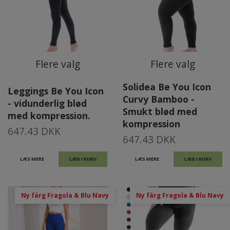
Flere valg
Flere valg
Solidea Be You Icon
Leggings Be You Icon
Curvy Bamboo -
- vidunderlig blød
Smukt blød med
med kompression.
kompression
647.43 DKK
647.43 DKK
LÆS MERE
LÆG I KURV
LÆS MERE
LÆG I KURV
Ny färg Fragola & Blu Navy
Ny färg Fragola & Blu Navy