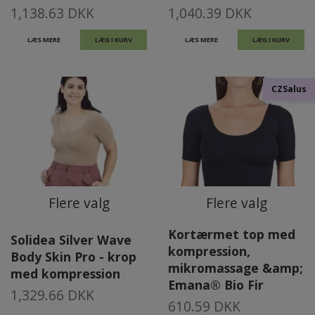
1,138.63 DKK
1,040.39 DKK
LÆS MERE
LÆG I KURV
LÆS MERE
LÆG I KURV
CZSalus
Flere valg
Flere valg
Kortærmet top med
Solidea Silver Wave
kompression,
Body Skin Pro - krop
mikromassage &amp;
med kompression
Emana® Bio Fir
1,329.66 DKK
610.59 DKK