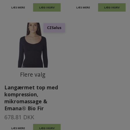
LÆS MERE
LÆG I KURV
LÆS MERE
LÆG I KURV
CZSalus
Flere valg
Langærmet top med
kompression,
mikromassage &
Emana® Bio Fir
678.81 DKK
LÆS MERE
LÆG I KURV