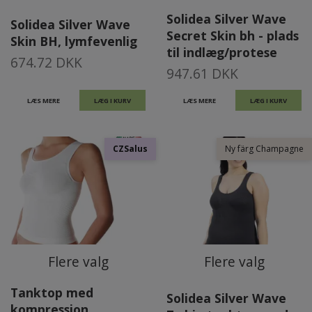
Solidea Silver Wave
Solidea Silver Wave
Secret Skin bh - plads
Skin BH, lymfevenlig
til indlæg/protese
674.72 DKK
947.61 DKK
LÆS MERE
LÆG I KURV
LÆS MERE
LÆG I KURV
CZSalus
Ny färg Champagne
Flere valg
Flere valg
Tanktop med
Solidea Silver Wave
kompression,