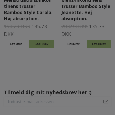
Menstruations/inkon
Mens/inkontinens
tinens trusser
trusser Bamboo Style
Bamboo Style Carola.
Jeanette. Høj
Høj absorption.
absorption.
190.29 DKK
135.73
203.93 DKK
135.73
DKK
DKK
LÆS MERE
LÆG I KURV
LÆS MERE
LÆG I KURV
Tilmeld dig mit nyhedsbrev her :)