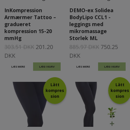
InKompression
DEMO-ex Solidea
Armærmer Tattoo –
BodyLipo CCL1 -
gradueret
leggings med
kompression 15-20
mikromassage
mmHg
Storlek ML
303.51 DKK
201.20
885.97 DKK
750.25
DKK
DKK
LÆS MERE
LÆG I KURV
LÆS MERE
LÆG I KURV
Lätt
Lätt
kompres
kompres
sion
sion