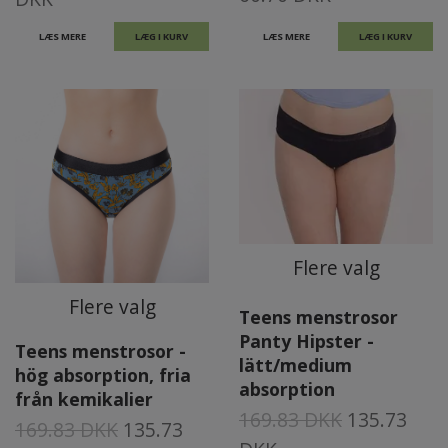
LÆS MERE
LÆG I KURV
LÆS MERE
LÆG I KURV
Flere valg
Flere valg
Teens menstrosor
Panty Hipster -
Teens menstrosor -
lätt/medium
hög absorption, fria
absorption
från kemikalier
169.83 DKK
135.73
169.83 DKK
135.73