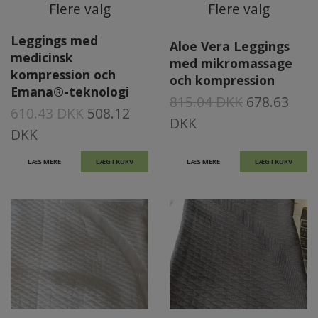
Flere valg
Flere valg
Leggings med
Aloe Vera Leggings
medicinsk
med mikromassage
kompression och
och kompression
Emana®-teknologi
815.04 DKK
678.63
610.43 DKK
508.12
DKK
DKK
LÆS MERE
LÆG I KURV
LÆS MERE
LÆG I KURV