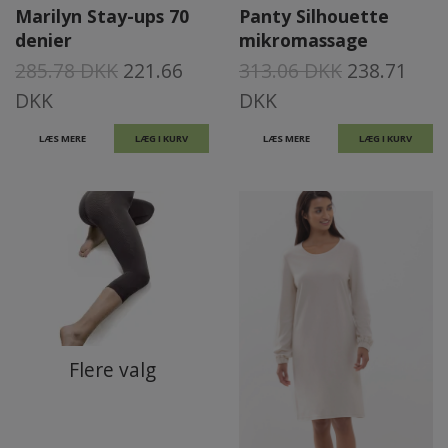
Marilyn Stay-ups 70
Panty Silhouette
denier
mikromassage
285.78 DKK
221.66
313.06 DKK
238.71
DKK
DKK
LÆS MERE
LÆG I KURV
LÆS MERE
LÆG I KURV
Flere valg