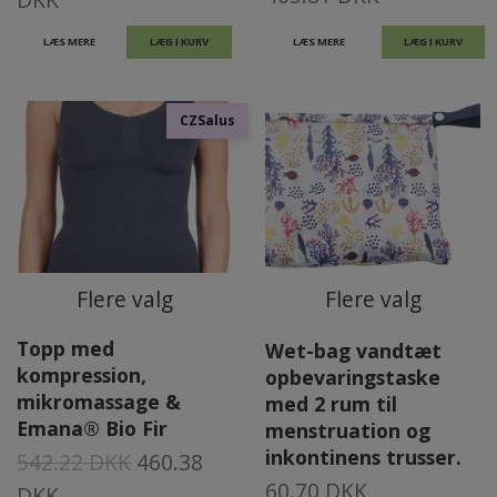
LÆS MERE
LÆG I KURV
LÆS MERE
CZSalus
Flere valg
Flere valg
Topp med
Wet-bag vandtæt
kompression,
opbevaringstaske
mikromassage &
med 2 rum til
Emana® Bio Fir
menstruation og
inkontinens trusser.
542.22 DKK
460.38
60.70 DKK
DKK