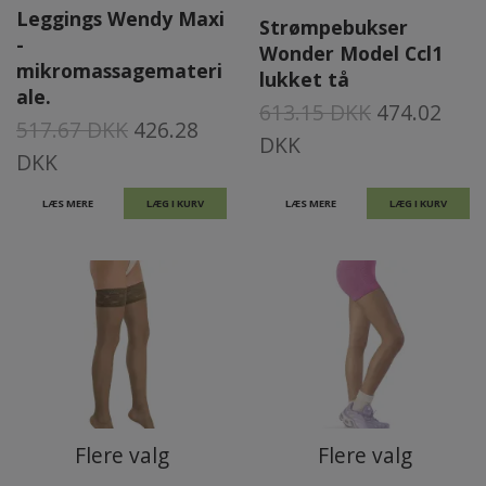
Leggings Wendy Maxi
Strømpebukser
-
Wonder Model Ccl1
mikromassagemateri
lukket tå
ale.
613.15 DKK
474.02
517.67 DKK
426.28
DKK
DKK
LÆS MERE
LÆG I KURV
LÆS MERE
LÆG I KURV
Flere valg
Flere valg