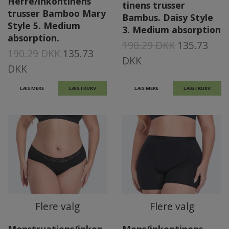
Herre/inkontinens
tinens trusser
trusser Bamboo Mary
Bambus. Daisy Style
Style 5. Medium
3. Medium absorption
absorption.
190.29 DKK
135.73
190.29 DKK
135.73
DKK
DKK
LÆS MERE
LÆG I KURV
LÆS MERE
LÆG I KURV
Flere valg
Flere valg