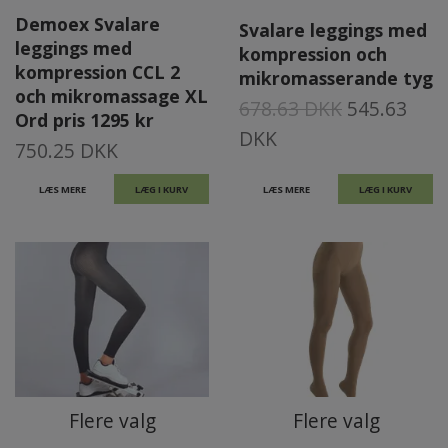
Demoex Svalare
Svalare leggings med
leggings med
kompression och
kompression CCL 2
mikromasserande tyg
och mikromassage XL
678.63 DKK
545.63
Ord pris 1295 kr
DKK
750.25 DKK
LÆS MERE
LÆG I KURV
LÆS MERE
LÆG I KURV
Flere valg
Flere valg