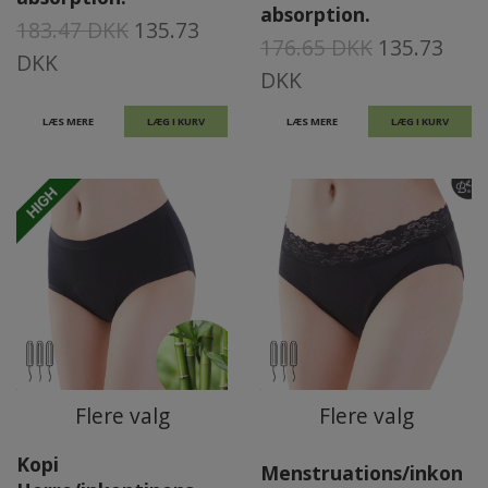
absorption.
183.47 DKK
135.73
176.65 DKK
135.73
DKK
DKK
LÆS MERE
LÆG I KURV
LÆS MERE
LÆG I KURV
Flere valg
Flere valg
Kopi
Menstruations/inkon