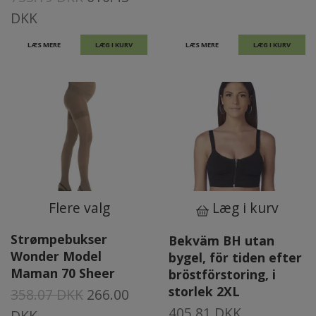
DKK
LÆS MERE
LÆG I KURV
LÆS MERE
LÆG I KURV
Flere valg
Læg i kurv
Strømpebukser
Bekväm BH utan
Wonder Model
bygel, för tiden efter
Maman 70 Sheer
bröstförstoring, i
storlek 2XL
358.07 DKK
266.00
405.81 DKK
DKK