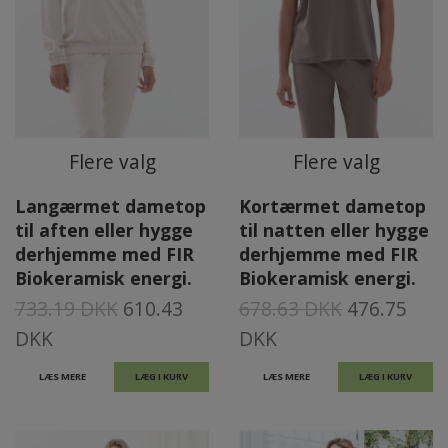
Flere valg
Flere valg
Langærmet dametop
Kortærmet dametop
til aften eller hygge
til natten eller hygge
derhjemme med FIR
derhjemme med FIR
Biokeramisk energi.
Biokeramisk energi.
733.19 DKK
610.43
678.63 DKK
476.75
DKK
DKK
LÆS MERE
LÆG I KURV
LÆS MERE
LÆG I KURV