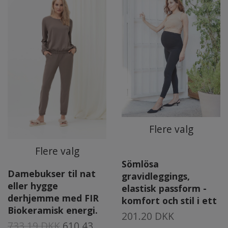
Flere valg
Flere valg
Sömlösa
Damebukser til nat
gravidleggings,
eller hygge
elastisk passform -
derhjemme med FIR
komfort och stil i ett
Biokeramisk energi.
201.20 DKK
733.19 DKK
610.43