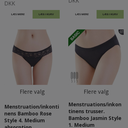
DKK
DKK
LÆS MERE
LÆG I KURV
LÆS MERE
LÆG I KURV
Flere valg
Flere valg
Menstruations/inkon
Menstruation/inkonti
tinens trusser.
nens Bamboo Rose
Bamboo Jasmin Style
Style 4. Medium
1. Medium
absorption.