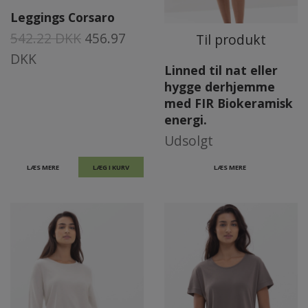
Leggings Corsaro
542.22 DKK
456.97
Til produkt
DKK
Linned til nat eller
hygge derhjemme
med FIR Biokeramisk
energi.
Udsolgt
LÆS MERE
LÆG I KURV
LÆS MERE