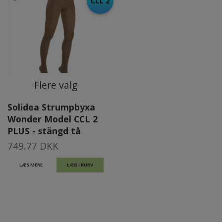
CCL 2
Flere valg
Solidea Strumpbyxa
Wonder Model CCL 2
PLUS - stängd tå
749.77 DKK
LÆS MERE
LÆG I KURV