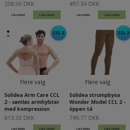
258.56 DKK
497.34 DKK
LÆS MERE
LÆG I KURV
LÆS MERE
LÆG I KURV
CCL 2
CCL 2
Flere valg
Flere valg
Solidea Arm Care CCL
Solidea strumpbyxa
2 - sømløs armhylster
Wonder Model CCL 2 -
med kompression
öppen tå
613.32 DKK
749.77 DKK
LÆS MERE
LÆG I KURV
LÆS MERE
LÆG I KURV