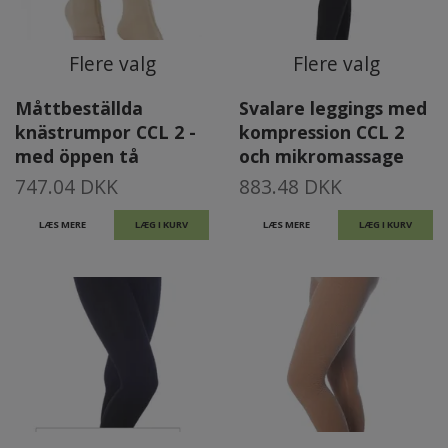
Flere valg
Flere valg
Måttbeställda
Svalare leggings med
knästrumpor CCL 2 -
kompression CCL 2
med öppen tå
och mikromassage
747.04 DKK
883.48 DKK
LÆS MERE
LÆG I KURV
LÆS MERE
LÆG I KURV