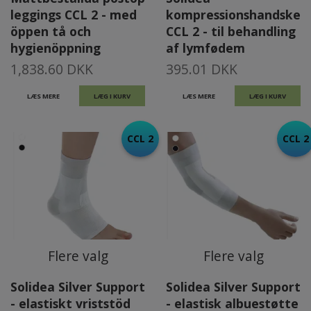
leggings CCL 2 - med
kompressionshandske
öppen tå och
CCL 2 - til behandling
hygienöppning
af lymfødem
1,838.60 DKK
395.01 DKK
LÆS MERE
LÆG I KURV
LÆS MERE
LÆG I KURV
CCL 2
CCL 2
Flere valg
Flere valg
Solidea Silver Support
Solidea Silver Support
- elastiskt vriststöd
- elastisk albuestøtte