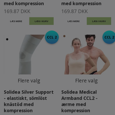
med kompression
med kompression
169.87 DKK
169.87 DKK
LÆS MERE
LÆG I KURV
LÆS MERE
LÆG I KURV
CCL 2
CCL 2
Flere valg
Flere valg
Solidea Silver Support
Solidea Medical
- elastiskt, sömlöst
Armband CCL2 -
knästöd med
ærme med
kompression
kompression