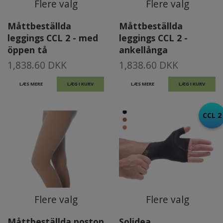
Flere valg
Flere valg
Måttbeställda
Måttbeställda
leggings CCL 2 - med
leggings CCL 2 -
öppen tå
ankellånga
1,838.60 DKK
1,838.60 DKK
LÆS MERE
LÆG I KURV
LÆS MERE
LÆG I KURV
CCL 2
Flere valg
Flere valg
Måttbeställda postop
Solidea