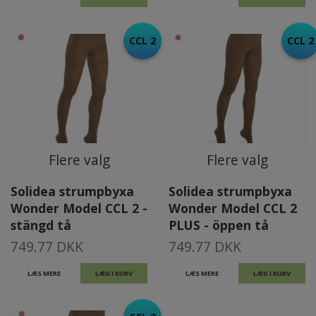
CCL 2
CCL 2
Flere valg
Flere valg
Solidea strumpbyxa
Solidea strumpbyxa
Wonder Model CCL 2 -
Wonder Model CCL 2
stängd tå
PLUS - öppen tå
749.77 DKK
749.77 DKK
LÆS MERE
LÆG I KURV
LÆS MERE
LÆG I KURV