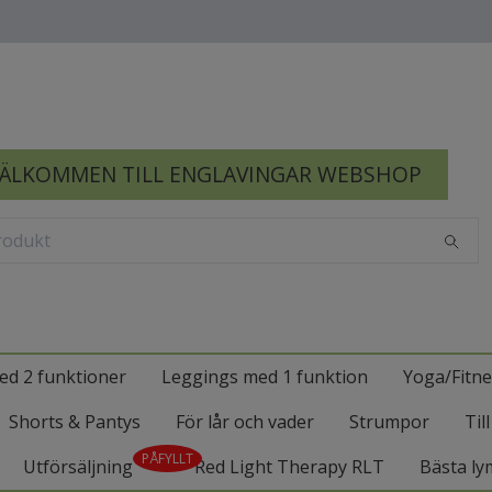
ÄLKOMMEN TILL ENGLAVINGAR WEBSHOP
ed 2 funktioner
Leggings med 1 funktion
Yoga/Fitne
Shorts & Pantys
För lår och vader
Strumpor
Til
PÅFYLLT
Utförsäljning
Red Light Therapy RLT
Bästa ly