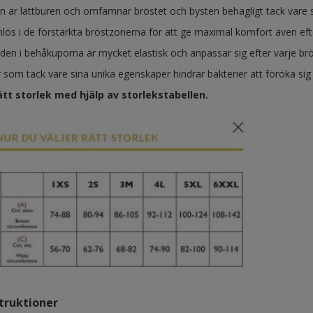
n är lättburen och omfamnar bröstet och bysten behagligt tack vare si
mlös i de förstärkta bröstzonerna för att ge maximal komfort även e
den i behåkuporna är mycket elastisk och anpassar sig efter varje brö
 som tack vare sina unika egenskaper hindrar bakterier att föröka sig
rätt storlek med hjälp av storlekstabellen.
truktioner