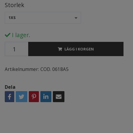
Storlek
1XS
I lager.
LÄGG I KORGEN
Artikelnummer:
COD. 0618A5
Dela