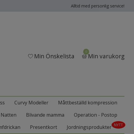
Alltid med personlig service!
0
Min Önskelista
Min varukorg
ss
Curvy Modeller
Måttbeställd kompression
l Natten
Blivande mamma
Operation - Postop
NYTT
mfdrickan
Presentkort
Jordningsprodukter