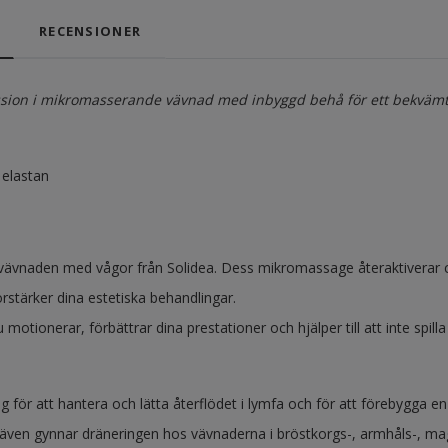
RECENSIONER
ion i mikromasserande vävnad med inbyggd behå för ett bekvämt 
elastan
vävnaden med vågor från Solidea. Dess mikromassage återaktiverar cirk
rstärker dina estetiska behandlingar.
u motionerar, förbättrar dina prestationer och hjälper till att inte spilla
 för att hantera och lätta återflödet i lymfa och för att förebygga en 
ven gynnar dräneringen hos vävnaderna i bröstkorgs-, armhåls-, ma