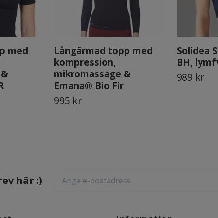
pp med
Långärmad topp med
Solidea 
kompression,
BH, lymf
 &
mikromassage &
989 kr
R
Emana® Bio Fir
995 kr
ev här :)