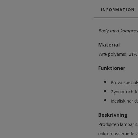
INFORMATION
Body med kompress
Material
79% polyamid, 21% 
Funktioner
Prova special
Gynnar och fö
Idealisk när d
Beskrivning
Produkten lämpar sig
mikromasserande vä