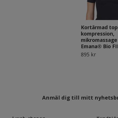
Kortärmad to
kompression,
mikromassage
Emana® Bio FI
895 kr
Anmäl dig till mitt nyhetsbr