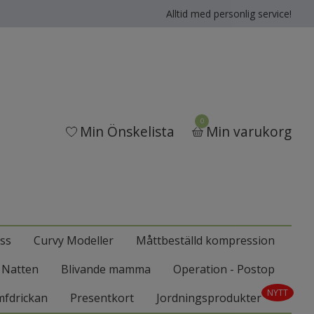
Alltid med personlig service!
0
Min Önskelista
Min varukorg
ss
Curvy Modeller
Måttbeställd kompression
l Natten
Blivande mamma
Operation - Postop
NYTT
mfdrickan
Presentkort
Jordningsprodukter