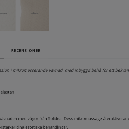
RECENSIONER
sion i mikromasserande vävnad, med inbyggd behå för ett bekväm
elastan
vävnaden med vågor från Solidea. Dess mikromassage återaktiverar cirk
rstärker dina estetiska behandlingar.