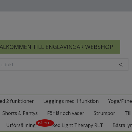
ÄLKOMMEN TILL ENGLAVINGAR WEBSHOP
ed 2 funktioner
Leggings med 1 funktion
Yoga/Fitne
Shorts & Pantys
För lår och vader
Strumpor
Til
PÅFYLLT
Utförsäljning
Red Light Therapy RLT
Bästa ly