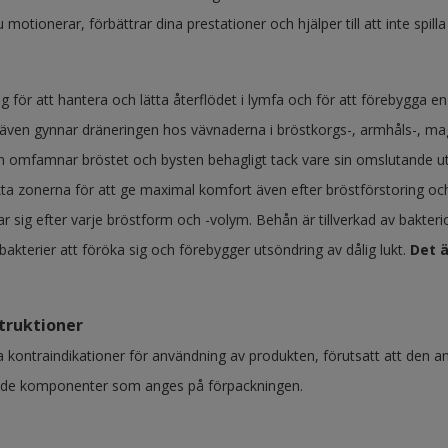
u motionerar, förbättrar dina prestationer och hjälper till att inte spilla
 för att hantera och lätta återflödet i lymfa och för att förebygga en 
ven gynnar dräneringen hos vävnaderna i bröstkorgs-, armhåls-, mag
h omfamnar bröstet och bysten behagligt tack vare sin omslutande utfor
kta zonerna för att ge maximal komfort även efter bröstförstoring o
r sig efter varje bröstform och -volym. Behån är tillverkad av bakteri
akterier att föröka sig och förebygger utsöndring av dålig lukt.
Det ä
truktioner
a kontraindikationer för användning av produkten, förutsatt att den an
 de komponenter som anges på förpackningen.