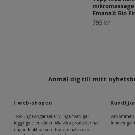
mikromassage
Emana® Bio Fi
795 kr
Anmäl dig till mitt nyhetsbr
I web-shopen
Kundtjä
Hos Englavingar säljer vi inga "vanliga"
Välkommen m
leggings eller kläder. Alla våra produkter har
funderingar ti
någon funktion som främjar hälsa och