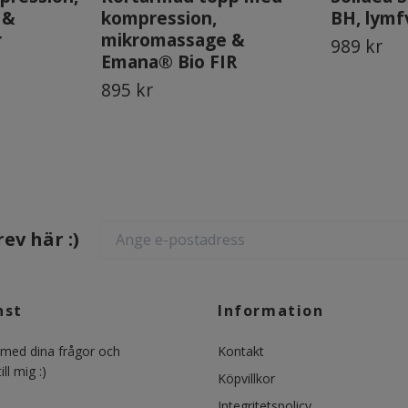
 &
kompression,
BH, lymf
r
mikromassage &
989 kr
Emana® Bio FIR
895 kr
ev här :)
nst
Information
ed dina frågor och
Kontakt
ll mig :)
Köpvillkor
Integritetspolicy