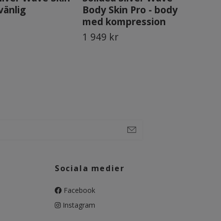
vänlig
Body Skin Pro - body
Ab
med kompression
el
1 949 kr
569
Sociala medier
Facebook
Instagram