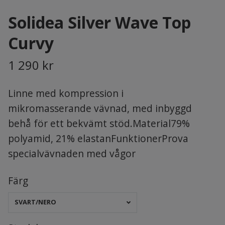
Solidea Silver Wave Top
Curvy
1 290 kr
Linne med kompression i
mikromasserande vävnad, med inbyggd
behå för ett bekvämt stöd.Material79%
polyamid, 21% elastanFunktionerProva
specialvävnaden med vågor
Färg
SVART/NERO