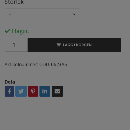
Storlek
S
I lager.
LÄGG I KORGEN
Artikelnummer:
COD. 0623A5
Dela