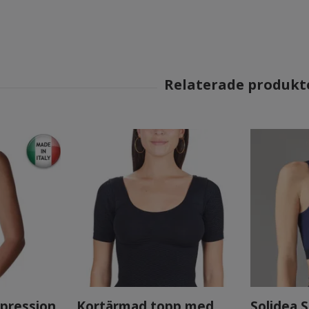
ression,
Kortärmad topp med
Solidea 