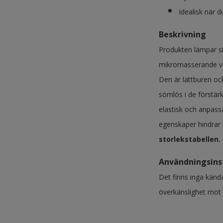
Idealisk när d
Beskrivning
Produkten lämpar sig
mikromasserande vä
Den är lättburen oc
sömlös i de förstär
elastisk och anpassa
egenskaper hindrar b
storlekstabellen.
Användningsins
Det finns inga känd
överkänslighet mot