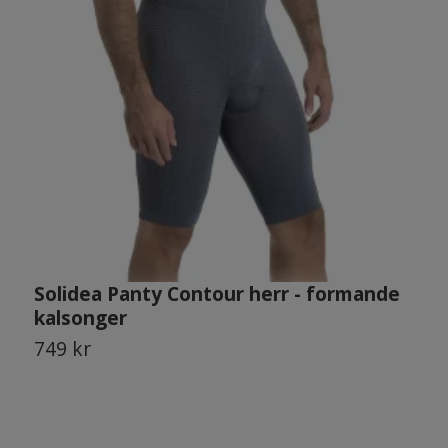
Solidea Panty Contour herr - formande
S
kalsonger
k
749 kr
4