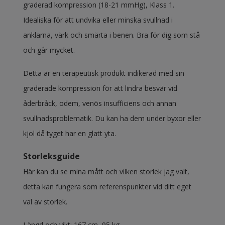
graderad kompression (18-21 mmHg), Klass 1.
Idealiska för att undvika eller minska svullnad i
anklarna, värk och smärta i benen. Bra för dig som stå
och går mycket.
Detta är en terapeutisk produkt indikerad med sin
graderade kompression för att lindra besvär vid
åderbråck, ödem, venös insufficiens och annan
svullnadsproblematik. Du kan ha dem under byxor eller
kjol då tyget har en glatt yta.
Storleksguide
Här kan du se mina mått och vilken storlek jag valt,
detta kan fungera som referenspunkter vid ditt eget
val av storlek.
Längd och vikt: 167 cm, 95 kg