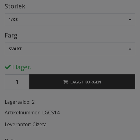
Storlek
1/XS
Färg
SVART
I lager.
LÄGG I KORGEN
Lagersaldo:
2
Artikelnummer:
LGCS14
Leverantör:
Cizeta