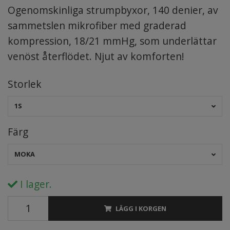
Ogenomskinliga strumpbyxor, 140 denier, av
sammetslen mikrofiber med graderad
kompression, 18/21 mmHg, som underlättar
venöst återflödet. Njut av komforten!
Storlek
1S
Färg
MOKA
I lager.
LÄGG I KORGEN