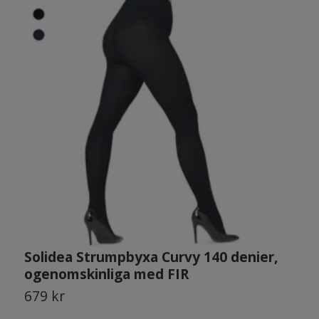
Solidea Strumpbyxa Curvy 140 denier,
S
ogenomskinliga med FIR
s
679 kr
6