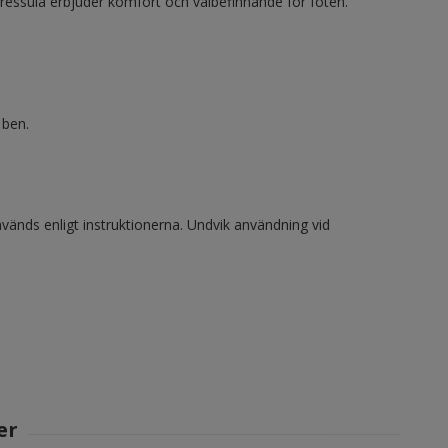
tressula erbjuder komfort och välbefinnande för foten.
 ben.
vänds enligt instruktionerna. Undvik användning vid