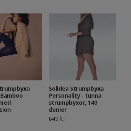
strumpbyxa
Solidea Strumpbyxa
So
a Bamboo
Personality - tunna
Sel
 med
strumpbyxor, 140
og
sion
denier
de
649 kr
459