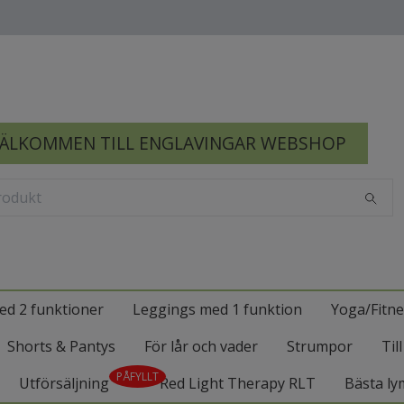
ÄLKOMMEN TILL ENGLAVINGAR WEBSHOP
ed 2 funktioner
Leggings med 1 funktion
Yoga/Fitne
Shorts & Pantys
För lår och vader
Strumpor
Til
PÅFYLLT
Utförsäljning
Red Light Therapy RLT
Bästa ly