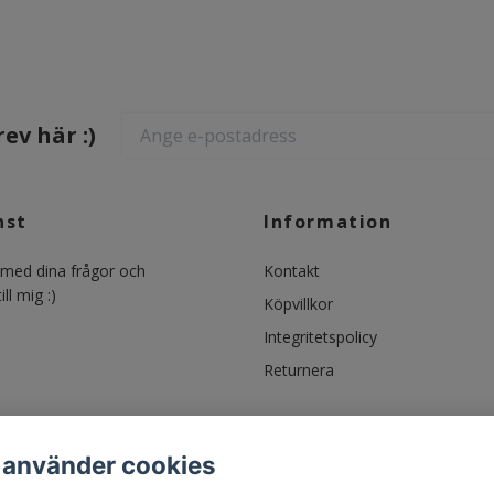
ev här :)
nst
Information
ed dina frågor och
Kontakt
ll mig :)
Köpvillkor
Integritetspolicy
Returnera
 använder cookies