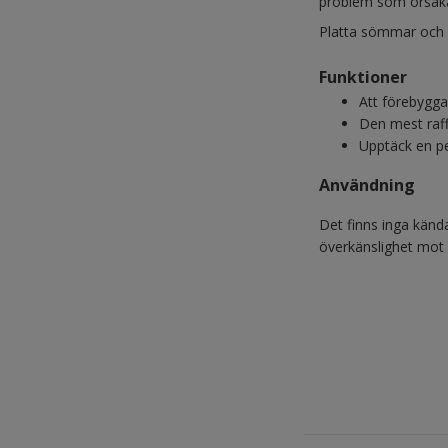
problem som orsakas
Platta sömmar och h
Funktioner
Att förebygga 
Den mest raff
Upptäck en pe
Användning
Det finns inga känd
överkänslighet mot