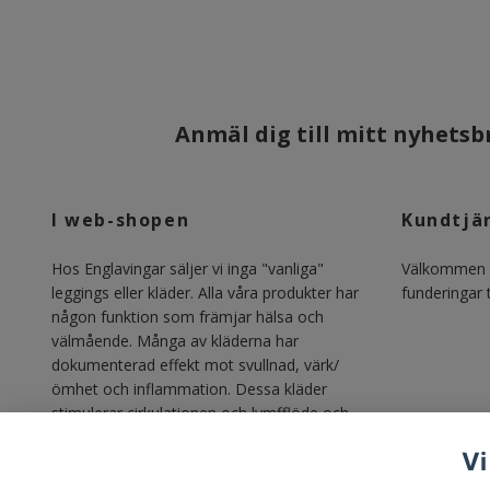
Anmäl dig till mitt nyhetsbr
I web-shopen
Kundtjä
Hos Englavingar säljer vi inga "vanliga"
Välkommen m
leggings eller kläder. Alla våra produkter har
funderingar ti
någon funktion som främjar hälsa och
välmående. Många av kläderna har
dokumenterad effekt mot svullnad, värk/
ömhet och inflammation. Dessa kläder
stimulerar cirkulationen och lymfflöde och
gör vardagen lättare för alla med lipödem,
Vi
lymfödem, åderbrock, venösa besvär och
annan svullnadsproblematik.