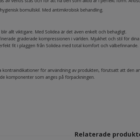
 av venös stas och för att ha ben som alltid är i perfekt form. Antis
ygienisk bomullskil. Med antimikrobisk behandling.
blir allt viktigare. Med Solidea är det även enkelt och behagligt.
inerade graderade kompressionen i världen. Mjukhet och stil för dina
rfekt fit i plaggen från Solidea med total komfort och välbefinnande.
a kontraindikationer för användning av produkten, förutsatt att den an
 de komponenter som anges på förpackningen.