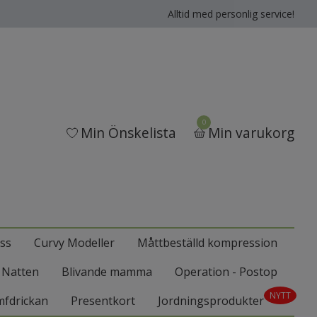
Alltid med personlig service!
0
Min Önskelista
Min varukorg
ss
Curvy Modeller
Måttbeställd kompression
l Natten
Blivande mamma
Operation - Postop
NYTT
mfdrickan
Presentkort
Jordningsprodukter