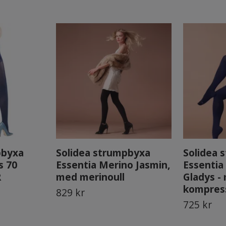
pbyxa
Solidea strumpbyxa
Solidea 
s 70
Essentia Merino Jasmin,
Essenti
R
med merinoull
Gladys -
kompres
829 kr
725 kr