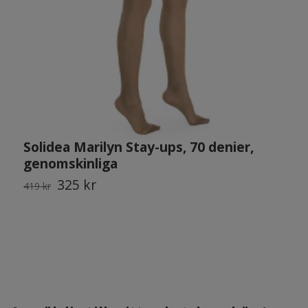
Solidea Marilyn Stay-ups, 70 denier,
S
genomskinliga
M
325 kr
419 kr
5