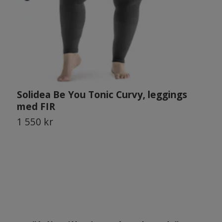
Solidea Be You Tonic Curvy, leggings
S
med FIR
K
f
1 550 kr
1