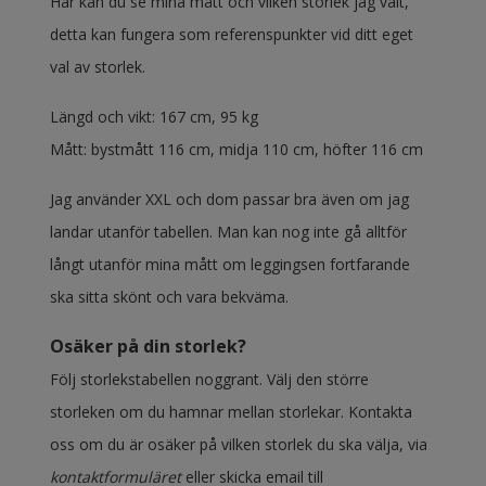
Här kan du se mina mått och vilken storlek jag valt,
detta kan fungera som referenspunkter vid ditt eget
val av storlek.
Längd och vikt: 167 cm, 95 kg
Mått: bystmått 116 cm, midja 110 cm, höfter 116 cm
Jag använder XXL och dom passar bra även om jag
landar utanför tabellen. Man kan nog inte gå alltför
långt utanför mina mått om leggingsen fortfarande
ska sitta skönt och vara bekväma.
Osäker på din storlek?
Följ storlekstabellen noggrant. Välj den större
storleken om du hamnar mellan storlekar. Kontakta
oss om du är osäker på vilken storlek du ska välja, via
kontaktformuläret
eller skicka email till