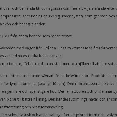
höver och den enda bh du någonsin kommer att vilja använda efter a
t kompression, som inte rullar upp sig under bysten, som ger stöd 
så skön och behaglig är den.
nerna
från andra kvinnor som redan testat.
vävnaden med vågor från Solidea. Dess mikromassage återaktiverar cirk
rstärker dina estetiska behandlingar.
u motionerar, förbättrar dina prestationer och hjälper till att inte spilla
n i mikromasserande vävnad för ett bekvämt stöd. Produkten lämpar s
ler fler lymfastörningar (t.ex. lymfödem). Den mikromasserande väve
r en jämnare och spänstigare hud. Den är lättburen och omfamnar by
ven bidrar till bättre hållning. Den har dessutom inga hakar och är s
bröstförstoring och bröstförminskning.
är mycket elastisk och anpassar sig efter varje bröstform och -volym. 