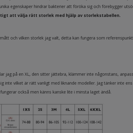
unika egenskaper hindrar bakterier att föröka sig och förebygger utsön
igt att välja rätt storlek med hjälp av storlekstabellen.
ått och vilken storlek jag valt, detta kan fungera som referenspunkter
dar jag på en XL, den sitter jättebra, klämmer inte någonstans, anpass
ig inte vilket är rätt vanligt med liknande modeller. Jag tänker inte en
 fungerar också men känns kanske lite i minsta laget ändå.