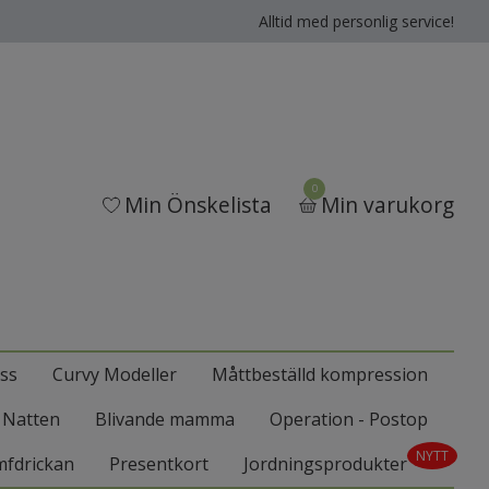
Alltid med personlig service!
0
Min Önskelista
Min varukorg
ss
Curvy Modeller
Måttbeställd kompression
l Natten
Blivande mamma
Operation - Postop
NYTT
mfdrickan
Presentkort
Jordningsprodukter