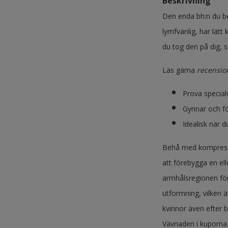
Beskrivning
Den enda bh:n du be
lymfvänlig, har lät
du tog den på dig, 
Läs gärna
recensio
Prova special
Gynnar och fö
Idealisk när d
Behå med kompressio
att förebygga en el
armhålsregionen fö
utformning, vilken ä
kvinnor även efter 
Vävnaden i kuporna 