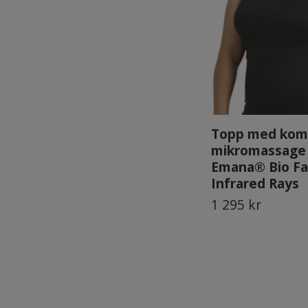
Topp med komp
mikromassage
Emana® Bio Fa
Infrared Rays
1 295 kr