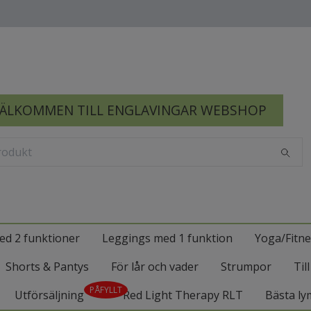
ÄLKOMMEN TILL ENGLAVINGAR WEBSHOP
ed 2 funktioner
Leggings med 1 funktion
Yoga/Fitne
Shorts & Pantys
För lår och vader
Strumpor
Til
PÅFYLLT
Utförsäljning
Red Light Therapy RLT
Bästa ly