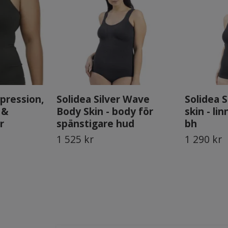
ression,
Solidea Silver Wave
Solidea S
 &
Body Skin - body för
skin - l
r
spänstigare hud
bh
1 525 kr
1 290 kr