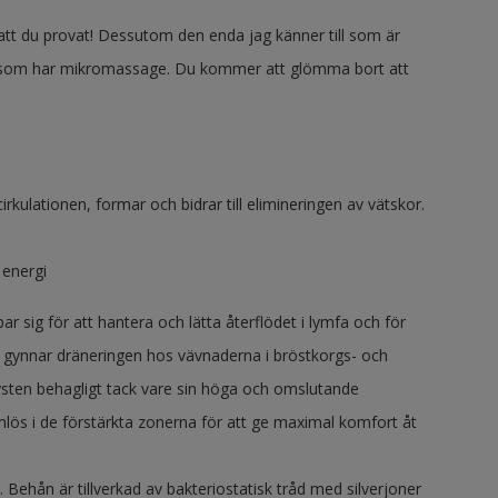
tt du provat! Dessutom den enda jag känner till som är
och som har mikromassage. Du kommer att glömma bort att
ulationen, formar och bidrar till elimineringen av vätskor.
 energi
ig för att hantera och lätta återflödet i lymfa och för
n gynnar dräneringen hos vävnaderna i bröstkorgs- och
sten behagligt tack vare sin höga och omslutande
ömlös i de förstärkta zonerna för att ge maximal komfort åt
Behån är tillverkad av bakteriostatisk tråd med silverjoner