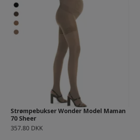
Strømpebukser Wonder Model Maman
70 Sheer
1
357.80 DKK
3