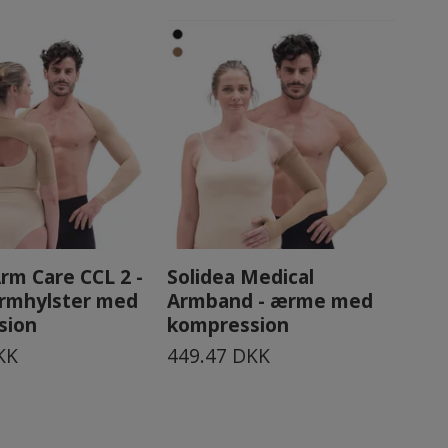
Arm Care CCL 2 -
Solidea Medical
Sol
rmhylster med
Armband - ærme med
ela
sion
kompression
me
KK
449.47 DKK
16