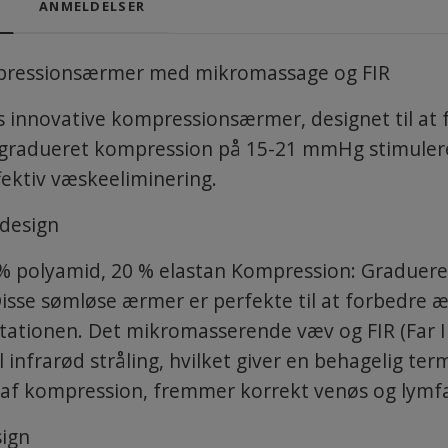
ANMELDELSER
ressionsærmer med mikromassage og FIR
s innovative kompressionsærmer, designet til at 
d gradueret kompression på 15-21 mmHg stimuler
ffektiv væskeeliminering.
 design
 % polyamid, 20 % elastan Kompression: Gradueret
isse sømløse ærmer er perfekte til at forbedre 
ationen. Det mikromasserende væv og FIR (Far 
 infrarød stråling, hvilket giver en behagelig te
n af kompression, fremmer korrekt venøs og lymf
sign