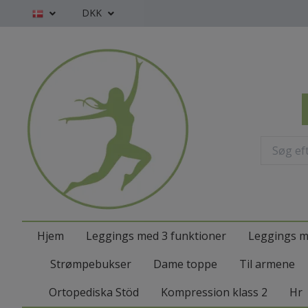
DKK
Hjem
Leggings med 3 funktioner
Leggings m
Strømpebukser
Dame toppe
Til armene
Ortopediska Stöd
Kompression klass 2
Hr