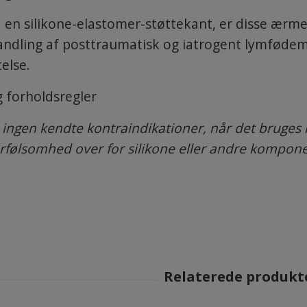
en silikone-elastomer-støttekant, er disse ær
ehandling af posttraumatisk og iatrogent lymføde
else.
 forholdsregler
ingen kendte kontraindikationer, når det bruges i
erfølsomhed over for silikone eller andre kompon