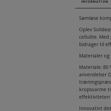
INFORMATION
Sømløse komp
Oplev Solidea
cellulite. Me
bidrager til e
Materialer og
Materiale: 80
anvendelser D
træningspræst
kropsvarme til
effektivitete
Innovativt de