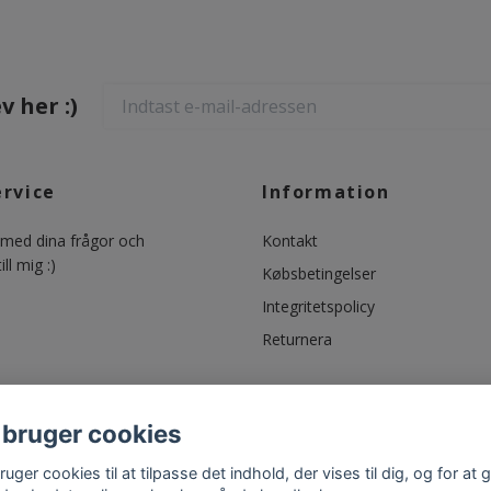
 her :)
ervice
Information
ed dina frågor och
Kontakt
ll mig :)
Købsbetingelser
Integritetspolicy
Returnera
 bruger cookies
ruger cookies til at tilpasse det indhold, der vises til dig, og for at 