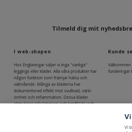
Tilmeld dig mit nyhedsbrev
I web-shopen
Kunde s
Hos Englavingar säljer vi inga "vanliga"
Välkommen m
leggings eller kläder. Alla våra produkter har
funderingar ti
någon funktion som främjar hälsa och
välmående. Många av kläderna har
dokumenterad effekt mot svullnad, värk/
ömhet och inflammation. Dessa kläder
stimulerar cirkulationen och lymfflöde och
gör vardagen lättare för alla med lipödem,
Vi
lymfödem, åderbrock, venösa besvär och
annan svullnadsproblematik.
Vi b