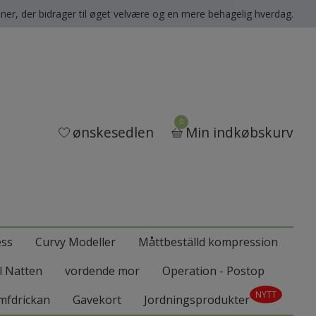
oner, der bidrager til øget velvære og en mere behagelig hverdag.
0
ønskesedlen
Min indkøbskurv
ess
Curvy Modeller
Måttbeställd kompression
ll Natten
vordende mor
Operation - Postop
NYTT
mfdrickan
Gavekort
Jordningsprodukter