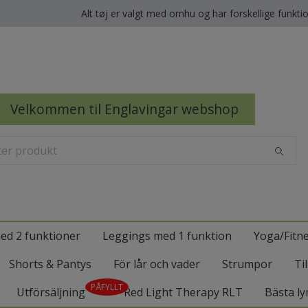
Alt tøj er valgt med omhu og har forskellige funkti
Velkommen til Englavingar webshop
ed 2 funktioner
Leggings med 1 funktion
Yoga/Fitn
Shorts & Pantys
För lår och vader
Strumpor
Ti
PÅFYLLT
Utförsäljning
Red Light Therapy RLT
Bästa ly