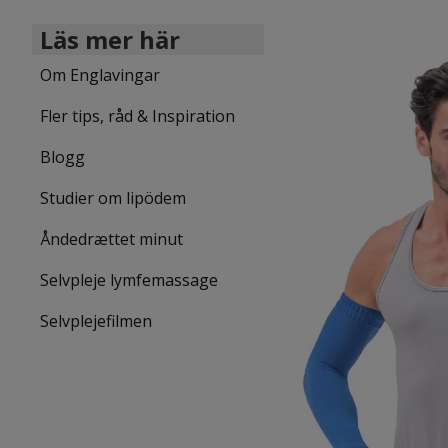
Läs mer här
Om Englavingar
Fler tips, råd & Inspiration
Blogg
Studier om lipödem
Åndedrættet minut
Selvpleje lymfemassage
Selvplejefilmen