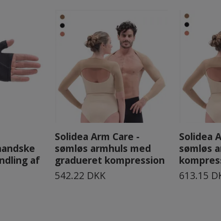
Solidea Arm Care -
Solidea 
handske
sømløs armhuls med
sømløs a
andling af
gradueret kompression
kompres
542.22 DKK
613.15 D