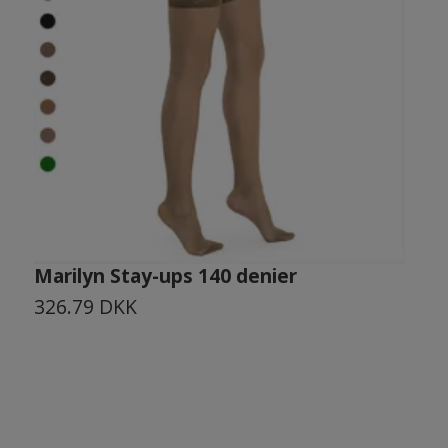
Marilyn Stay-ups 140 denier
M
326.79 DKK
2