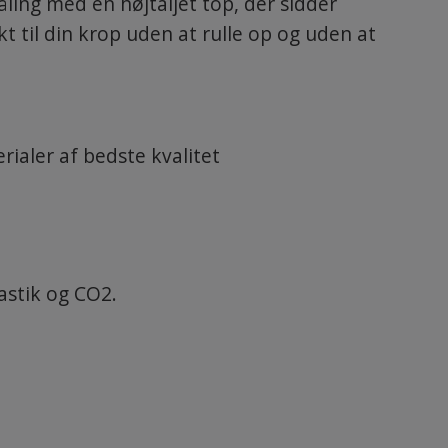
ling med en højtaljet top, der sidder
kt til din krop uden at rulle op og uden at
ialer af bedste kvalitet
astik og CO2.