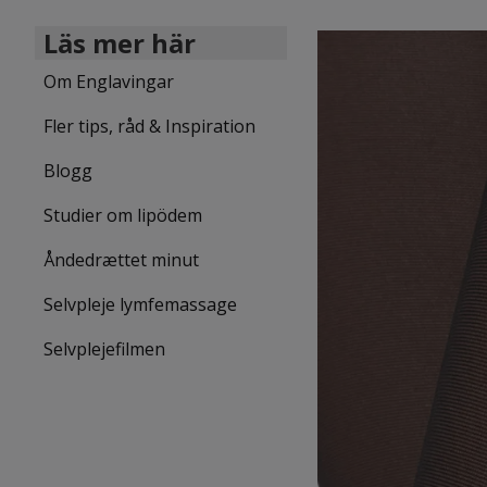
Läs mer här
Om Englavingar
Fler tips, råd & Inspiration
Blogg
Studier om lipödem
Åndedrættet minut
Selvpleje lymfemassage
Selvplejefilmen