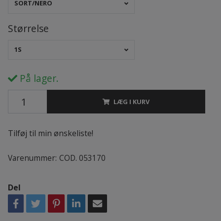
SORT/NERO
Størrelse
1S
På lager.
LÆG I KURV
Tilføj til min ønskeliste!
Varenummer:
COD. 053170
Del