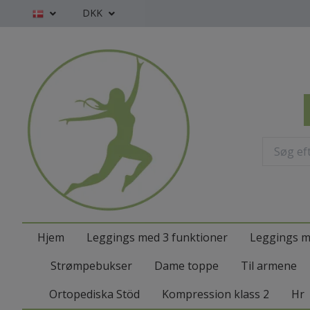
DKK
Hjem
Leggings med 3 funktioner
Leggings m
Strømpebukser
Dame toppe
Til armene
Ortopediska Stöd
Kompression klass 2
Hr