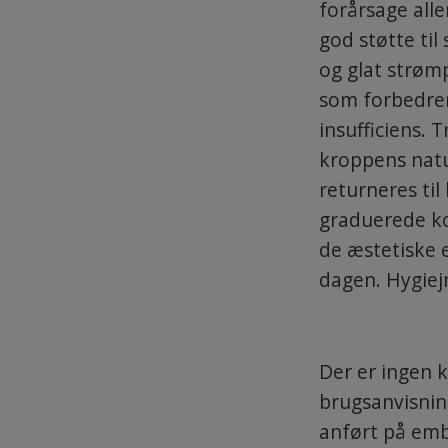
forårsage alle
god støtte til
og glat strøm
som forbedrer 
insufficiens. 
kroppens natu
returneres ti
graduerede ko
de æstetiske 
dagen. Hygiej
Der er ingen k
brugsanvisnin
anført på emb