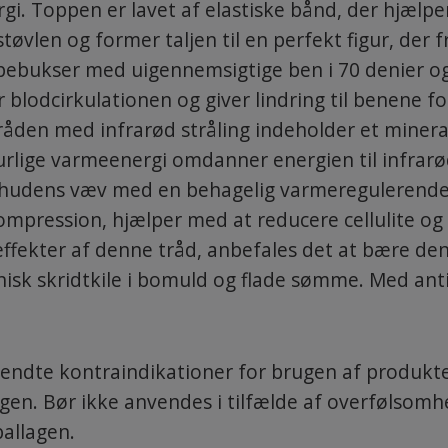
rgi. Toppen er lavet af elastiske bånd, der hjælp
 støvlen og former taljen til en perfekt figur, de
pebukser med uigennemsigtige ben i 70 denier 
blodcirkulationen og giver lindring til benene f
Tråden med infrarød stråling indeholder et minera
rlige varmeenergi omdanner energien til infrarød 
l hudens væv med en behagelig varmeregulerend
mpression, hjælper med at reducere cellulite og 
effekter af denne tråd, anbefales det at bære den
nisk skridtkile i bomuld og flade sømme. Med ant
endte kontraindikationer for brugen af produktet
gen. Bør ikke anvendes i tilfælde af overfølsom
allagen.