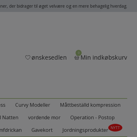
oner, der bidrager til øget velvære og en mere behagelig hverdag.
0
ønskesedlen
Min indkøbskurv
ess
Curvy Modeller
Måttbeställd kompression
ll Natten
vordende mor
Operation - Postop
NYTT
mfdrickan
Gavekort
Jordningsprodukter