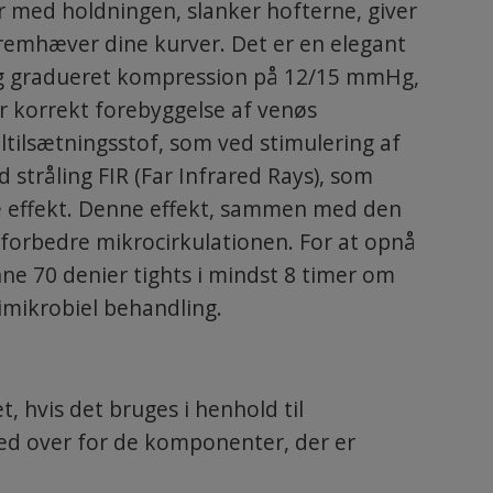
er med holdningen, slanker hofterne, giver
r fremhæver dine kurver. Det er en elegant
og gradueret kompression på 12/15 mmHg,
or korrekt forebyggelse af venøs
ltilsætningsstof, som ved stimulering af
stråling FIR (Far Infrared Rays), som
e effekt. Denne effekt, sammen med den
forbedre mikrocirkulationen. For at opnå
ne 70 denier tights i mindst 8 timer om
imikrobiel behandling.
, hvis det bruges i henhold til
hed over for de komponenter, der er