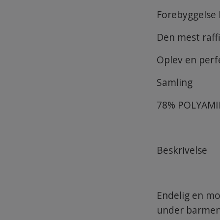
Forebyggelse b
Den mest raff
Oplev en perf
Samling
78% POLYAMI
Beskrivelse
Endelig en mo
under barmen, 