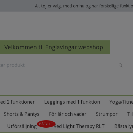
Alt tøj er valgt med omhu og har forskellige funkti
Velkommen til Englavingar webshop
ed 2 funktioner
Leggings med 1 funktion
Yoga/Fitn
Shorts & Pantys
För lår och vader
Strumpor
Ti
PÅFYLLT
Utförsäljning
Red Light Therapy RLT
Bästa ly