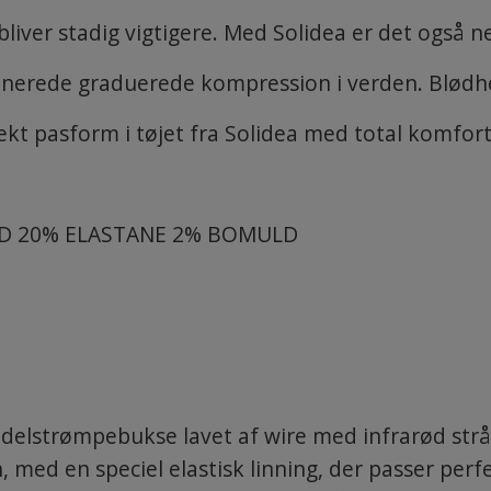
liver stadig vigtigere. Med Solidea er det også 
inerede graduerede kompression i verden. Blødhed 
ekt pasform i tøjet fra Solidea med total komfort
D 20% ELASTANE 2% BOMULD
delstrømpebukse lavet af wire med infrarød strål
med en speciel elastisk linning, der passer perfe