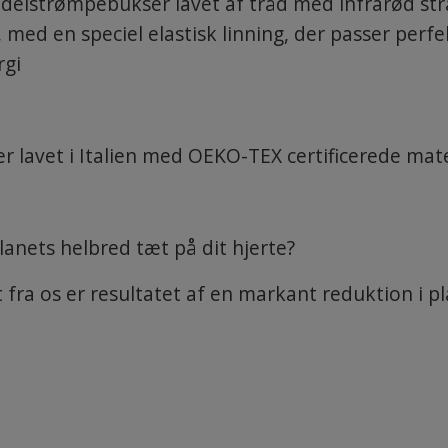
delstrømpebukser lavet af tråd med infrarød strå
 med en speciel elastisk linning, der passer perfe
rgi
 lavet i Italien med OEKO-TEX certificerede mater
lanets helbred tæt på dit hjerte?
fra os er resultatet af en markant reduktion i pl