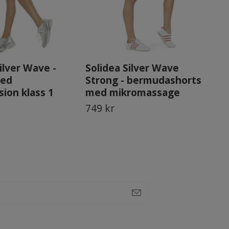
ilver Wave -
Solidea Silver Wave
So
med
Strong - bermudashorts
In
ion klass 1
med mikromassage
me
749 kr
1 2