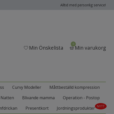
Alltid med personlig service!
0
Min Önskelista
Min varukorg
ss
Curvy Modeller
Måttbeställd kompression
l Natten
Blivande mamma
Operation - Postop
NYTT
mfdrickan
Presentkort
Jordningsprodukter