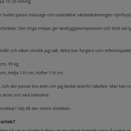
 på 15-20 mmHg.
r huden passiv massage och underlättar vätskedräneringen i lymfsystem
fördelar: Den höga midjan ger ländryggskompression och stöd vid ry
ått och vilken storlek jag valt, detta kan fungera som referenspunkter
 cm, 95 kg
 cm, midja 110 cm, höfter 116 cm
 och den passar bra även om jag landar utanför tabellen. Man kan no
ta skönt och vara bekväma.
orlekar? Välj då den större storleken.
torlek?
ker på val av storlek hjälper jag dig gärna! Kontakta mig så svarar j