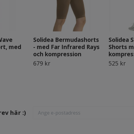
 Wave
Solidea Bermudashorts
Solidea S
ort, med
- med Far Infrared Rays
Shorts 
och kompression
kompress
679 kr
525 kr
ev här :)