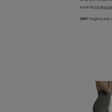
email till
info@engla
OBS!
Färgerna kan a