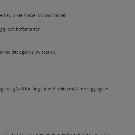
et, vilket hjälper vid svullna ben.
gg- och höftsmärtor.
 vid ditt eget val av storlek.
g inte gå alltför långt utanför mina mått om leggingsen
ag så snart jag kan. Använd
kontaktformuläret
eller skicka