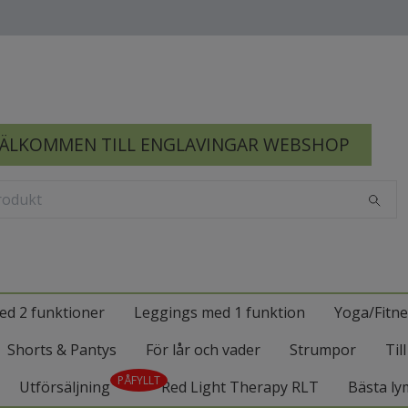
ÄLKOMMEN TILL ENGLAVINGAR WEBSHOP
ed 2 funktioner
Leggings med 1 funktion
Yoga/Fitne
Shorts & Pantys
För lår och vader
Strumpor
Til
PÅFYLLT
Utförsäljning
Red Light Therapy RLT
Bästa ly