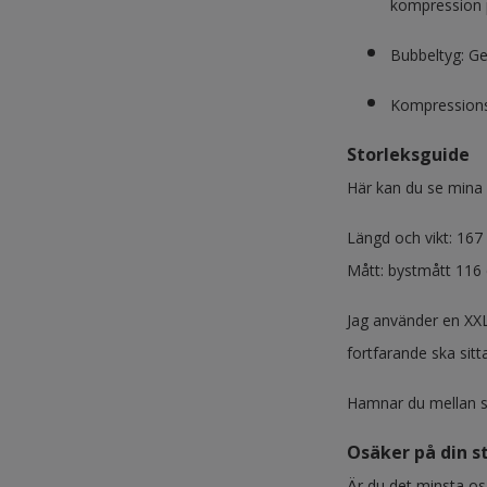
kompression
Bubbeltyg: Ge
Kompressions
Storleksguide
Här kan du se mina m
Längd och vikt: 167
Mått: bystmått 116
Jag använder en XXL
fortfarande ska sit
Hamnar du mellan st
Osäker på din s
Är du det minsta osä