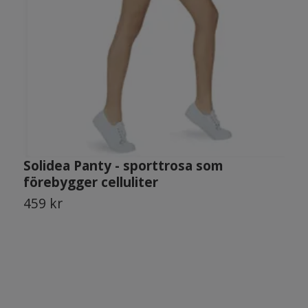
Solidea Panty - sporttrosa som
S
förebygger celluliter
459 kr
6