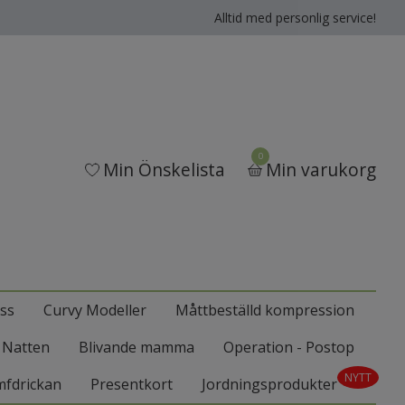
Alltid med personlig service!
0
Min Önskelista
Min varukorg
ss
Curvy Modeller
Måttbeställd kompression
l Natten
Blivande mamma
Operation - Postop
NYTT
mfdrickan
Presentkort
Jordningsprodukter