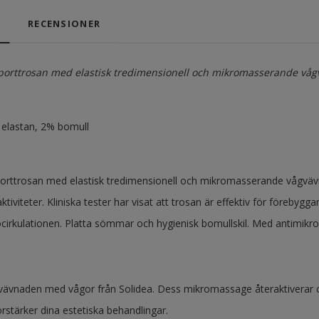
RECENSIONER
porttrosan med elastisk tredimensionell och mikromasserande våg
elastan, 2% bomull
orttrosan med elastisk tredimensionell och mikromasserande vågvä
 aktiviteter. Kliniska tester har visat att trosan är effektiv för föreb
ocirkulationen. Platta sömmar och hygienisk bomullskil. Med antimikro
vävnaden med vågor från Solidea. Dess mikromassage återaktiverar cirk
rstärker dina estetiska behandlingar.