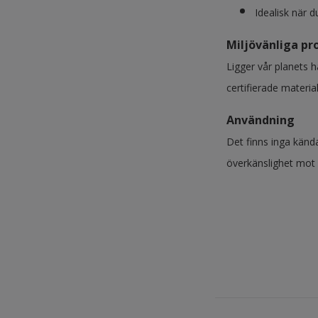
Idealisk när d
Miljövänliga pr
Ligger vår planets h
certifierade material
Användning
Det finns inga känd
överkänslighet mot