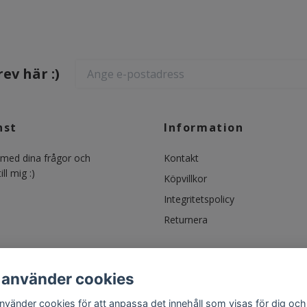
ev här :)
nst
Information
ed dina frågor och
Kontakt
ll mig :)
Köpvillkor
Integritetspolicy
Returnera
 använder cookies
använder cookies för att anpassa det innehåll som visas för dig och