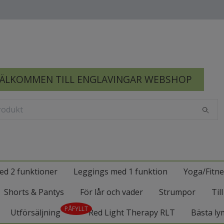
ÄLKOMMEN TILL ENGLAVINGAR WEBSHOP
ed 2 funktioner
Leggings med 1 funktion
Yoga/Fitne
Shorts & Pantys
För lår och vader
Strumpor
Til
PÅFYLLT
Utförsäljning
Red Light Therapy RLT
Bästa ly