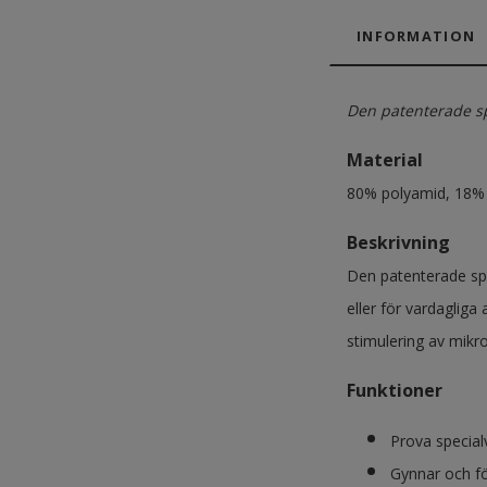
INFORMATION
Den patenterade s
Material
80% polyamid, 18% 
Beskrivning
Den patenterade sp
eller för vardagliga
stimulering av mikr
Funktioner
Prova special
Gynnar och fö