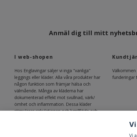
Anmäl dig till mitt nyhetsbr
I web-shopen
Kundtjä
Hos Englavingar säljer vi inga "vanliga"
Välkommen m
leggings eller kläder. Alla våra produkter har
funderingar ti
någon funktion som främjar hälsa och
välmående. Många av kläderna har
dokumenterad effekt mot svullnad, värk/
ömhet och inflammation. Dessa kläder
stimulerar cirkulationen och lymfflöde och
gör vardagen lättare för alla med lipödem,
Vi
lymfödem, åderbrock, venösa besvär och
annan svullnadsproblematik.
Vi 