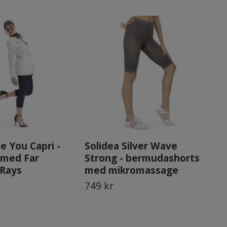
e You Capri -
Solidea Silver Wave
So
 med Far
Strong - bermudashorts
Be
 Rays
med mikromassage
Far
749 kr
1 3