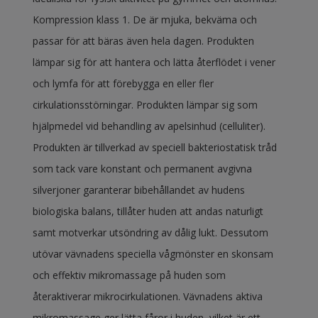
Kompression klass 1. De är mjuka, bekväma och
passar för att bäras även hela dagen. Produkten
lämpar sig för att hantera och lätta återflödet i vener
och lymfa för att förebygga en eller fler
cirkulationsstörningar. Produkten lämpar sig som
hjälpmedel vid behandling av apelsinhud (celluliter).
Produkten är tillverkad av speciell bakteriostatisk tråd
som tack vare konstant och permanent avgivna
silverjoner garanterar bibehållandet av hudens
biologiska balans, tillåter huden att andas naturligt
samt motverkar utsöndring av dålig lukt. Dessutom
utövar vävnadens speciella vågmönster en skonsam
och effektiv mikromassage på huden som
återaktiverar mikrocirkulationen. Vävnadens aktiva
mikromassage ger lätta fåror i huden, vilket är ett