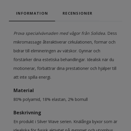
INFORMATION
RECENSIONER
Prova specialvävnaden med vågor från Solidea.
Dess
mikromassage återaktiverar cirkulationen, formar och
bidrar till elimineringen av vätskor. Gynnar och
förstärker dina estetiska behandlingar. Idealisk när du
motionerar, förbättrar dina prestationer och hjälper till
att inte spilla energi.
Material
80% polyamid, 18% elastan, 2% bomull
Beskrivning
En produkt i Silver Wave serien. Knälånga byxor som är
idealiska för fysisk aktivitet på gymmet och utomhus.