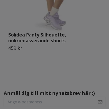
Solidea Panty Silhouette,
S
mikromasserande shorts
459 kr
6
Anmäl dig till mitt nyhetsbrev här :)