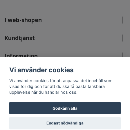
I web-shopen
Kundtjänst
Information
Vi använder cookies
Sociala medier
Vi använder cookies för att anpassa det innehåll som
visas för dig och för att du ska få bästa tänkbara
upplevelse när du handlar hos oss.
Godkänn alla
© 2026 Englavingar Lymfhälsa & Friskvård
Powered by
Quickbutik
Endast nödvändiga