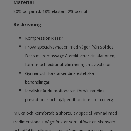
Material
80% polyamid, 18% elastan, 2% bomull
Beskrivning
Kompression klass 1
Prova specialvävnaden med vågor från Solidea.
Dess mikromassage återaktiverar cirkulationen,
formar och bidrar till elimineringen av vätskor.
Gynnar och förstärker dina estetiska
behandlingar.
Idealisk när du motionerar, förbättrar dina
prestationer och hjälper till att inte spilla energi.
Mjuka och komfortabla shorts, av speciell vävnad med
tredimensionellt vågmönster som utövar en skonsam
och effektiv mikromassage på huden som gynnas av