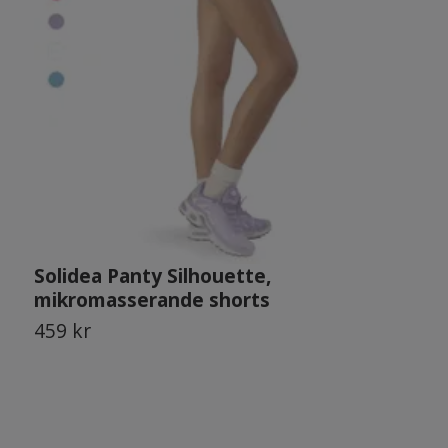
Solidea Panty Silhouette,
S
mikromasserande shorts
459 kr
6