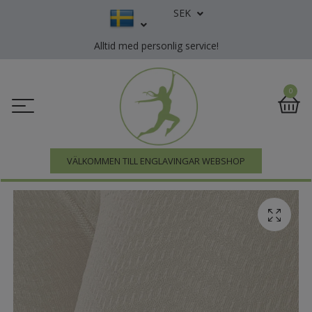
SEK
Alltid med personlig service!
0
VÄLKOMMEN TILL ENGLAVINGAR WEBSHOP