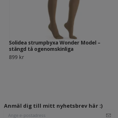
Solidea strumpbyxa Wonder Model –
S
stängd tå ogenomskinliga
P
899 kr
8
Anmäl dig till mitt nyhetsbrev här :)