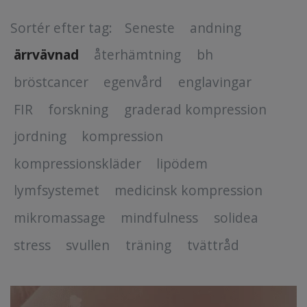
Sortér efter tag:
Seneste
andning
ärrvävnad
återhämtning
bh
bröstcancer
egenvård
englavingar
FIR
forskning
graderad kompression
jordning
kompression
kompressionskläder
lipödem
lymfsystemet
medicinsk kompression
mikromassage
mindfulness
solidea
stress
svullen
träning
tvättråd