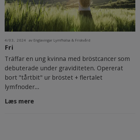
4/03, 2024
av Englavingar Lymfhälsa & Friskvård
Fri
Träffar en ung kvinna med bröstcancer som
debuterade under graviditeten. Opererat
bort "tårtbit" ur bröstet + flertalet
lymfnoder...
Læs mere