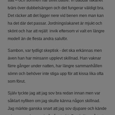
sätt – och sömnen har blivit bättre. Vi bäddar lakanet
tvärs över dubbelsängen och det fungerar väldigt bra.
Det räcker att det ligger nere vid benen men man kan
ha det där det passar. Jordningslakanet är mjukt och
skönt och har att rejält invik eftersom vi valt en längre
modell än de flesta andra saluför.
Sambon, var tydligt skeptisk - det ska erkännas men
även han har minsann upplevt skillnad. Han vaknar
färre gånger under natten, har längre sammanhållen
sömn och behöver inte stiga upp för att kissa lika ofta
som förut.
Själv tyckte jag att jag sov bra redan innan men var
såklart nyfiken om jag skulle känna någon skillnad.
Jag märkte ganska snart att jag sov djupare och kände