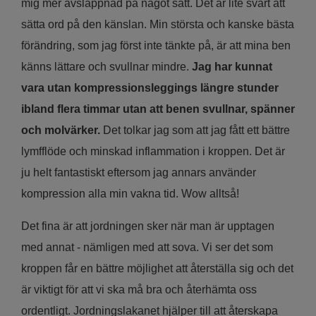
mig mer avslappnad på något sätt. Det är lite svårt att
sätta ord på den känslan. Min största och kanske bästa
förändring, som jag först inte tänkte på, är att mina ben
känns lättare och svullnar mindre.
Jag har kunnat
vara utan kompressionsleggings längre stunder
ibland flera timmar utan att benen svullnar, spänner
och molvärker.
Det tolkar jag som att jag fått ett bättre
lymfflöde och minskad inflammation i kroppen. Det är
ju helt fantastiskt eftersom jag annars använder
kompression alla min vakna tid. Wow alltså!
Det fina är att jordningen sker när man är upptagen
med annat - nämligen med att sova. Vi ser det som
kroppen får en bättre möjlighet att återställa sig och det
är viktigt för att vi ska må bra och återhämta oss
ordentligt. Jordningslakanet hjälper till att återskapa